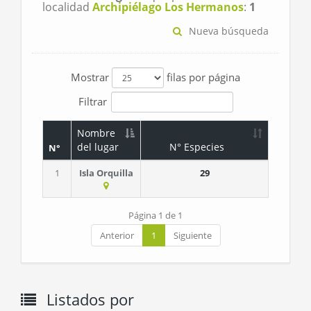
localidad
Archipiélago Los Hermanos
:
1
Nueva búsqueda
Mostrar
filas por página
Filtrar
Nombre
del lugar
N° Especies
N°
1
Isla Orquilla
29
Página 1 de 1
Anterior
1
Siguiente
Listados por