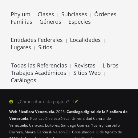
Phylum
Clases
Subclases
Órdenes
|
|
|
|
Familias
Géneros
Especies
|
|
Entidades Federales
Localidades
|
|
Lugares
Sitios
|
Todas las Referencias
Revistas
Libros
|
|
|
Trabajos Académicos
Sitios Web
|
|
Catálogos
¿Cómo citar esta página?
Web Ficoflora Venezuela.
2026.
Catálogo digital de la Ficoflora de
Venezuela.
Publicación electrónica. Universidad Central de
Venezuela, Caracas. Editores: Santiago Gómez, Yusneyi Carballo
Barrera, Mayra García & Nelson Gil. Consultado el 8 de Agosto de