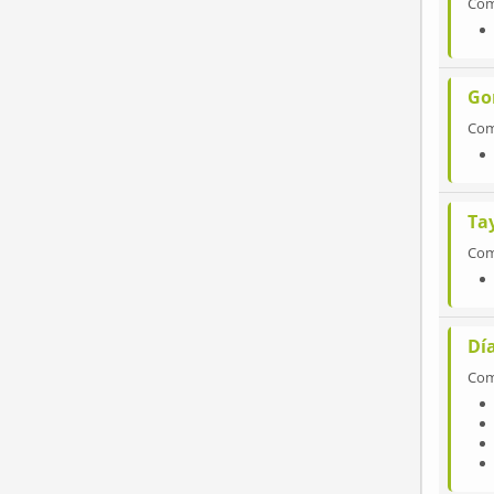
Co
Go
Co
Tay
Co
Día
Co