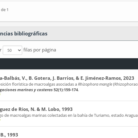
 de 1
ncias bibliográficas
ar
filas por página
a-Balbás, V., B. Gotera, J. Barrios, & E. Jiménez-Ramos, 2023
ición florística de macroalgas asociadas a
Rhizophora mangle
(Rhizophorace
igaciones marinas y costeras
52(1):159-174
.
f
guez de Ríos, N. & M. Lobo, 1993
go de macroalgas marinas colectadas en la bahía de Turiamo, estado Aragua
f
 B., 1993