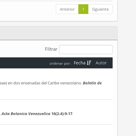
Anterior
1
Siguiente
Filtrar
Fecha
Autor
ordenar por:
ae) en dos ensenadas del Caribe venezolano.
Boletín de
.
Acta Botanica Venezuelica
16(2-4):9-17
.