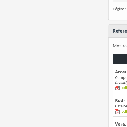
Página 1
Refere
Mostr
Acost
Compos
Invest
pd
Rodrí
Catálo
pd
Vera,