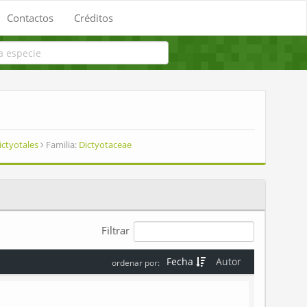
Contactos
Créditos
ictyotales
Familia:
Dictyotaceae
Filtrar
Fecha
Autor
ordenar por: