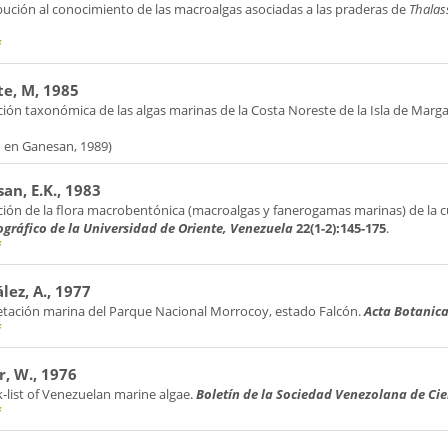
bución al conocimiento de las macroalgas asociadas a las praderas de
Thalas
f
e, M, 1985
ión taxonómica de las algas marinas de la Costa Noreste de la Isla de Marga
o en Ganesan, 1989)
an, E.K., 1983
ción de la flora macrobentónica (macroalgas y fanerogamas marinas) de la c
gráfico de la Universidad de Oriente, Venezuela
22(1-2):145-175
.
f
lez, A., 1977
etación marina del Parque Nacional Morrocoy, estado Falcón.
Acta Botanic
f
r, W., 1976
-list of Venezuelan marine algae.
Boletín de la Sociedad Venezolana de Ci
f