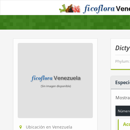
Dict
Phylum:
Especi
Mostr
Número
Ac
Ubicación en Venezuela