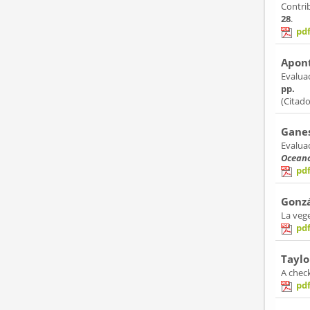
Contri
28
.
pd
Apont
Evaluac
pp.
(Citad
Ganes
Evalua
Oceano
pd
Gonzá
La veg
pd
Taylo
A check
pd