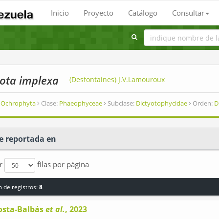
Inicio
Proyecto
Catálogo
Consultar
yota implexa
(Desfontaines) J.V.Lamouroux
Ochrophyta
Clase:
Phaeophyceae
Subclase:
Dictyotophycidae
Orden:
D
e reportada en
ar
filas por página
 de registros:
8
osta-Balbás
et al.
, 2023