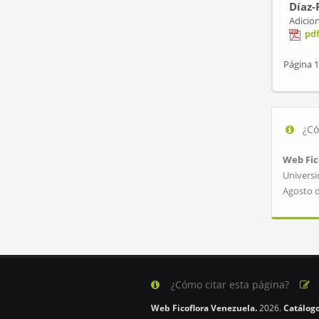
Díaz-
Adicion
pd
Página 1
¿Có
Web Fic
Universi
Agosto 
¿Cómo citar esta página?
Web Ficoflora Venezuela.
2026.
Catálogo