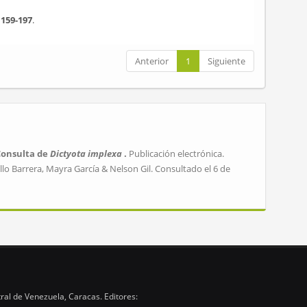
:159-197
.
Anterior
1
Siguiente
Consulta de
Dictyota implexa
.
Publicación electrónica.
lo Barrera, Mayra García & Nelson Gil. Consultado el 6 de
ral de Venezuela, Caracas. Editores: