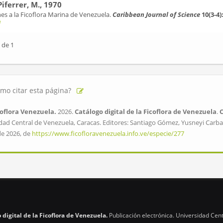
Piferrer, M., 1970
es a la Ficoflora Marina de Venezuela.
Caribbean Journal of Science
10(3-4)
f
 de 1
mo citar esta página?
oflora Venezuela.
2026.
Catálogo digital de la Ficoflora de Venezuela
.
dad Central de Venezuela, Caracas. Editores: Santiago Gómez, Yusneyi Carbal
de 2026, de
https://www.ficofloravenezuela.info.ve/especie/277
 digital de la Ficoflora de Venezuela.
Publicación electrónica. Universidad Cent