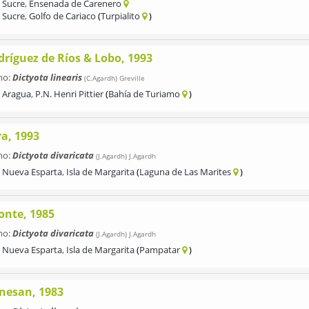
Sucre
,
Ensenada de Carenero
Sucre
,
Golfo de Cariaco
Turpialito
dríguez de Ríos & Lobo, 1993
mo:
Dictyota linearis
(C.Agardh) Greville
Aragua
,
P.N. Henri Pittier
Bahía de Turiamo
ra, 1993
mo:
Dictyota divaricata
(J.Agardh) J.Agardh
Nueva Esparta
,
Isla de Margarita
Laguna de Las Marites
onte, 1985
mo:
Dictyota divaricata
(J.Agardh) J.Agardh
Nueva Esparta
,
Isla de Margarita
Pampatar
nesan, 1983