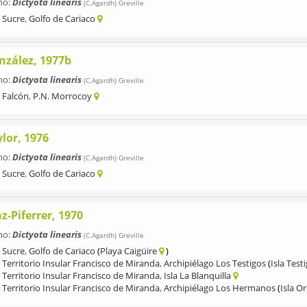
mo:
Dictyota linearis
(C.Agardh) Greville
Sucre
,
Golfo de Cariaco
nzález, 1977b
mo:
Dictyota linearis
(C.Agardh) Greville
Falcón
,
P.N. Morrocoy
lor, 1976
mo:
Dictyota linearis
(C.Agardh) Greville
Sucre
,
Golfo de Cariaco
z-Piferrer, 1970
mo:
Dictyota linearis
(C.Agardh) Greville
Sucre
,
Golfo de Cariaco
Playa Caigüire
Territorio Insular Francisco de Miranda
,
Archipiélago Los Testigos
Isla Tes
Territorio Insular Francisco de Miranda
,
Isla La Blanquilla
Territorio Insular Francisco de Miranda
,
Archipiélago Los Hermanos
Isla Or