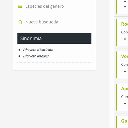
Especies del género
Nueva búsqueda
Ro
Co
Sinonimia
Dictyota divaricata
Ve
Dictyota linearis
Co
Ap
Co
Ga