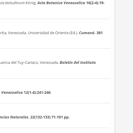
sia testudinum
König.
Acta Botanica Venezuelica
16(2-4):19-
rita, Venezuela. Universidad de Oriente (Ed.).
Cumaná
. 381
uenca del Tuy-Cariaco, Venezuela.
Boletín del Instituto
a Venezuelica
12(1-4):241-246
.
encias Naturales
. 22(132-133)
71-101 pp.