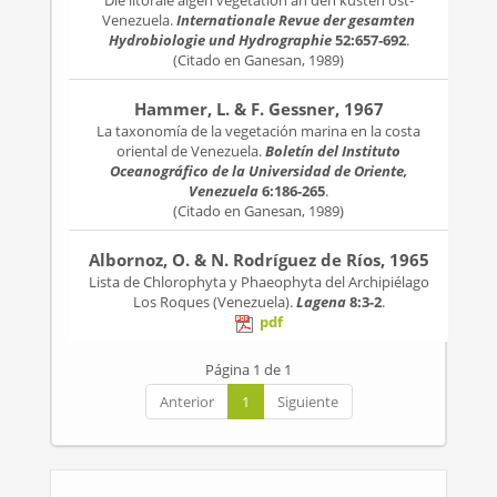
Die litorale algen vegetation an den kusten ost-
Venezuela.
Internationale Revue der gesamten
Hydrobiologie und Hydrographie
52:657-692
.
(Citado en Ganesan, 1989)
Hammer, L. & F. Gessner, 1967
La taxonomía de la vegetación marina en la costa
oriental de Venezuela.
Boletín del Instituto
Oceanográfico de la Universidad de Oriente,
Venezuela
6:186-265
.
(Citado en Ganesan, 1989)
Albornoz, O. & N. Rodríguez de Ríos, 1965
Lista de Chlorophyta y Phaeophyta del Archipiélago
Los Roques (Venezuela).
Lagena
8:3-2
.
pdf
Página 1 de 1
Anterior
1
Siguiente