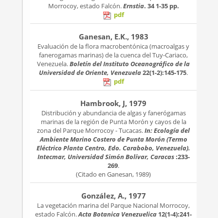
Morrocoy, estado Falcón.
Ernstia
. 34
1-35 pp.
pdf
Ganesan, E.K., 1983
Evaluación de la flora macrobentónica (macroalgas y
fanerogamas marinas) de la cuenca del Tuy-Cariaco,
Venezuela.
Boletín del Instituto Oceanográfico de la
Universidad de Oriente, Venezuela
22(1-2):145-175
.
pdf
Hambrook, J, 1979
Distribución y abundancia de algas y fanerógamas
marinas de la región de Punta Morón y cayos de la
zona del Parque Morrocoy - Tucacas.
In: Ecología del
Ambiente Marino Costero de Punta Morón (Termo
Eléctrico Planta Centro, Edo. Carabobo, Venezuela).
Intecmar, Universidad Simón Bolívar, Caracas
:233-
269
.
(Citado en Ganesan, 1989)
González, A., 1977
La vegetación marina del Parque Nacional Morrocoy,
estado Falcón.
Acta Botanica Venezuelica
12(1-4):241-