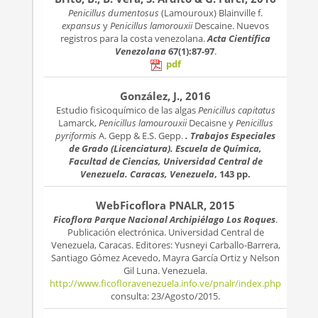
Penicillus dumentosus
(Lamouroux) Blainville f.
expansus
y
Penicillus lamorouxii
Descaine. Nuevos
registros para la costa venezolana.
Acta Científica
Venezolana
67(1):87-97
.
pdf
González, J., 2016
Estudio fisicoquímico de las algas
Penicillus capitatus
Lamarck,
Penicillus lamourouxii
Decaisne y
Penicillus
pyriformis
A. Gepp & E.S. Gepp.
. Trabajos Especiales
de Grado (Licenciatura). Escuela de Química,
Facultad de Ciencias, Universidad Central de
Venezuela. Caracas, Venezuela
, 143 pp.
WebFicoflora PNALR, 2015
Ficoflora Parque Nacional Archipiélago Los Roques
.
Publicación electrónica. Universidad Central de
Venezuela, Caracas. Editores: Yusneyi Carballo-Barrera,
Santiago Gómez Acevedo, Mayra García Ortiz y Nelson
Gil Luna. Venezuela.
http://www.ficofloravenezuela.info.ve/pnalr/index.php
consulta: 23/Agosto/2015.