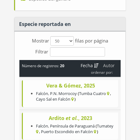
Especie reportada en
Mostrar
filas por página
Filtrar
Fecha
Autor
Número de registros:
20
ordenar por:
Vera & Gómez, 2025
Falcón
,
P.N. Morrocoy
Tumba Cuatro
Cayo Sal en Falcón
Ardito
et al.
, 2023
Falcón
,
Península de Paraguaná
Tumatey
Puerto Escondido en Falcón