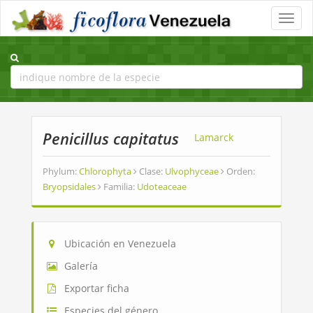
Toggle
naviga
Penicillus capitatus
Lamarck
Phylum:
Chlorophyta
Clase:
Ulvophyceae
Orden:
Bryopsidales
Familia:
Udoteaceae
Ubicación en Venezuela
Galería
Exportar ficha
Especies del género