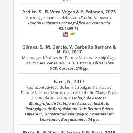
Ardito, S., B. Vera-Vegas & Y. Polanco, 2023
Macroalgas marinas del estado Falcón, Venezuela.
Boletín Instituto Oceanográfico de Venezuela
62(1):50-78
.
pdf
Gómez, S., M. García, Y. Carballo Barrera &
N. Gil, 2017
Macroalgas bénticas del Parque Nacional Archipiélago
Los Roques, Venezuela. Guía ilustrada.
Ediciencias-
UCV
.
Caracas
. 213 pp.
Farci, G., 2017
Representatividad de las macroalgas marinas del
Parque Nacional Morrocoy en el Herbario Gladys Rojas
(HGDR) de la UPEL IPB.
Trabajo de Ascenso.
Monografía de Trabajo de Ascenso. Instituto
Pedagógico de Barquisimeto "luis Beltran Prieto
Figueroa", Universidad Pedagógica Experimental
Libertador. Barquisimeto
, 74 pp.
Brito, B., B. Vera, S. Ardito & G. Farci, 2016