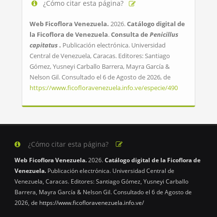
¿Cómo citar esta página?
Web Ficoflora Venezuela.
2026.
Catálogo digital de
la Ficoflora de Venezuela
.
Consulta de
Penicillus
capitatus
.
Publicación electrónica. Universidad
Central de Venezuela, Caracas. Editores: Santiago
Gómez, Yusneyi Carballo Barrera, Mayra García &
Nelson Gil. Consultado el 6 de Agosto de 2026, de
https://www.ficofloravenezuela.info.ve/especie/490
¿Cómo citar esta página?
Web Ficoflora Venezuela.
2026.
Catálogo digital de la Ficoflora de
Venezuela.
Publicación electrónica. Universidad Central de
Venezuela, Caracas. Editores: Santiago Gómez, Yusneyi Carballo
Barrera, Mayra García & Nelson Gil. Consultado el 6 de Agosto de
2026, de
https://www.ficofloravenezuela.info.ve/