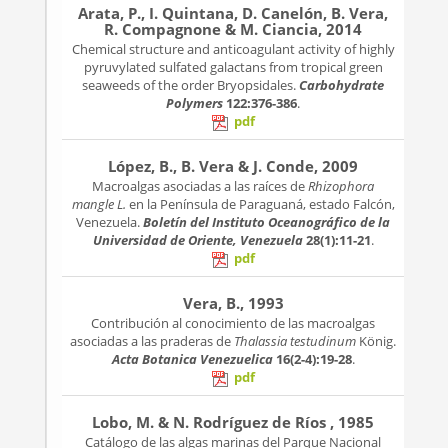
Arata, P., I. Quintana, D. Canelón, B. Vera,
R. Compagnone & M. Ciancia, 2014
Chemical structure and anticoagulant activity of highly
pyruvylated sulfated galactans from tropical green
seaweeds of the order Bryopsidales.
Carbohydrate
Polymers
122:376-386
.
pdf
López, B., B. Vera & J. Conde, 2009
Macroalgas asociadas a las raíces de
Rhizophora
mangle L.
en la Península de Paraguaná, estado Falcón,
Venezuela.
Boletín del Instituto Oceanográfico de la
Universidad de Oriente, Venezuela
28(1):11-21
.
pdf
Vera, B., 1993
Contribución al conocimiento de las macroalgas
asociadas a las praderas de
Thalassia testudinum
König.
Acta Botanica Venezuelica
16(2-4):19-28
.
pdf
Lobo, M. & N. Rodríguez de Ríos , 1985
Catálogo de las algas marinas del Parque Nacional