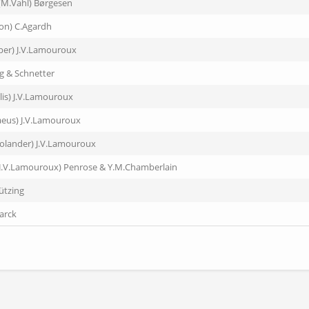
(M.Vahl) Børgesen
on) C.Agardh
per) J.V.Lamouroux
g & Schnetter
Ellis) J.V.Lamouroux
aeus) J.V.Lamouroux
& Solander) J.V.Lamouroux
(J.V.Lamouroux) Penrose & Y.M.Chamberlain
ützing
arck