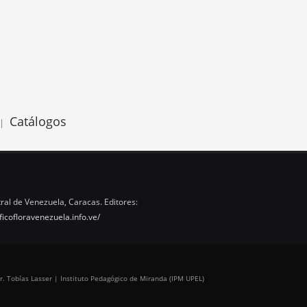
Catálogos
|
ral de Venezuela, Caracas. Editores:
ficofloravenezuela.info.ve/
r. Tobías Lasser | Instituto Pedagógico de Miranda (IPM UPEL)