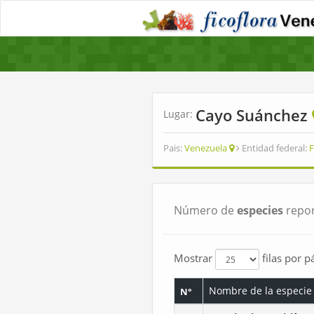
Cayo Suánchez
Lugar:
Pais:
Venezuela
Entidad federal:
F
Número de
especies
repor
Mostrar
filas por p
Nombre de la especie
N°