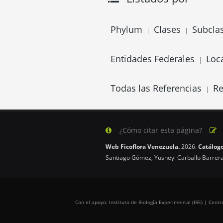
Phylum
Clases
Subcla
|
|
Entidades Federales
Loc
|
Todas las Referencias
Re
|
¿Cómo citar esta página?
Web Ficoflora Venezuela.
2026.
Catálogo
Santiago Gómez, Yusneyi Carballo Barrera
Con el apoyo: Instituto de Biología Experimental (IBE) | Cen