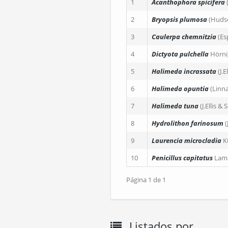
1
Acanthophora spicifera
2
Bryopsis plumosa
(Huds
3
Caulerpa chemnitzia
(Es
4
Dictyota pulchella
Hörni
5
Halimeda incrassata
(J.
6
Halimeda opuntia
(Linn
7
Halimeda tuna
(J.Ellis 
8
Hydrolithon farinosum
9
Laurencia microcladia
K
10
Penicillus capitatus
Lam
Página 1 de 1
Listados por