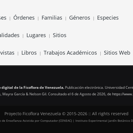
ses
Órdenes
Familias
Géneros
Especies
|
|
|
|
alidades
Lugares
Sitios
|
|
vistas
Libros
Trabajos Académicos
Sitios Web
|
|
|
 digital de la Ficoflora de Venezuela.
Publicación electrónica. Universidad Cent
, Mayra García & Nelson Gil. Consultado el 6 de Agosto de 2026, de
https://www.
Proyecto Ficoflora Venezuela © 2015-2026 :: All rights reserved
tro de Enseñanza Asistida por Computador (CENEAC) | Instituto Experimental Jardín Botánico D