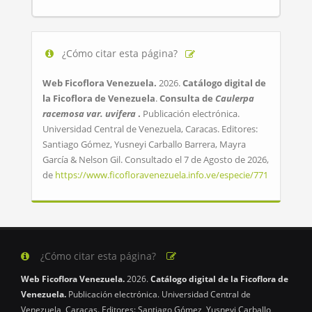
¿Cómo citar esta página?
Web Ficoflora Venezuela.
2026.
Catálogo digital de
la Ficoflora de Venezuela
.
Consulta de
Caulerpa
racemosa var. uvifera
.
Publicación electrónica.
Universidad Central de Venezuela, Caracas. Editores:
Santiago Gómez, Yusneyi Carballo Barrera, Mayra
García & Nelson Gil. Consultado el 7 de Agosto de 2026,
de
https://www.ficofloravenezuela.info.ve/especie/771
¿Cómo citar esta página?
Web Ficoflora Venezuela.
2026.
Catálogo digital de la Ficoflora de
Venezuela.
Publicación electrónica. Universidad Central de
Venezuela, Caracas. Editores: Santiago Gómez, Yusneyi Carballo