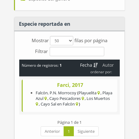
Especie reportada en
Mostrar
filas por página
Filtrar
Fecha
Autor
Número de registros:
1
ordenar por:
Farci, 2017
Falcón
,
P.N. Morrocoy
Playuelita
Playa
Azul
Cayo Pescadores
Los Muertos
Cayo Sal en Falcón
Página 1 de 1
Anterior
1
Siguiente