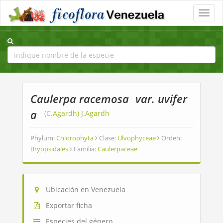
Toggle
naviga
Caulerpa racemosa
var. uvifer
a
(C.Agardh) J.Agardh
Phylum:
Chlorophyta
Clase:
Ulvophyceae
Orden:
Bryopsidales
Familia:
Caulerpaceae
Ubicación en Venezuela
Exportar ficha
Especies del género