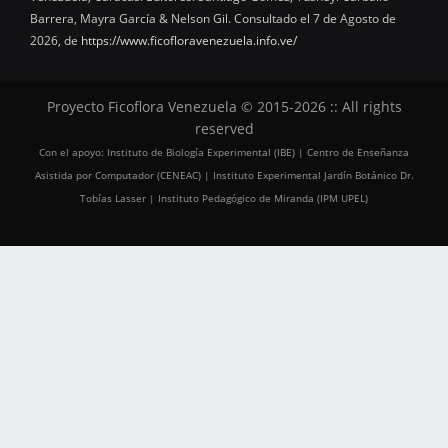
Barrera, Mayra García & Nelson Gil. Consultado el 7 de Agosto de
2026, de
https://www.ficofloravenezuela.info.ve/
Proyecto Ficoflora Venezuela © 2015-2026 :: All rights
reserved
Con el apoyo: Instituto de Biología Experimental (IBE) | Centro de Enseñanza
Asistida por Computador (CENEAC) | Instituto Experimental Jardín Botánico Dr.
Tobías Lasser | Instituto Pedagógico de Miranda (IPM UPEL)