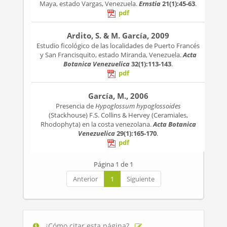
Maya, estado Vargas, Venezuela.
Ernstia
21(1):45-63
.
pdf
Ardito, S. & M. García, 2009
Estudio ficológico de las localidades de Puerto Francés
y San Francisquito, estado Miranda, Venezuela.
Acta
Botanica Venezuelica
32(1):113-143
.
pdf
García, M., 2006
Presencia de
Hypoglossum hypoglossoides
(Stackhouse) F.S. Collins & Hervey (Ceramiales,
Rhodophyta) en la costa venezolana.
Acta Botanica
Venezuelica
29(1):165-170
.
pdf
Página 1 de 1
Anterior
1
Siguiente
¿Cómo citar esta página?