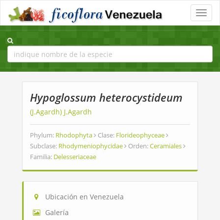
Toggle
naviga
Hypoglossum heterocystideum
(J.Agardh) J.Agardh
Phylum:
Rhodophyta
Clase:
Florideophyceae
Subclase:
Rhodymeniophycidae
Orden:
Ceramiales
Familia:
Delesseriaceae
Ubicación en Venezuela
Galería