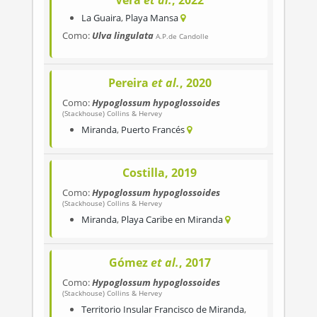
Vera
et al.
, 2022
La Guaira
,
Playa Mansa
Como:
Ulva lingulata
A.P.de Candolle
Pereira
et al.
, 2020
Como:
Hypoglossum hypoglossoides
(Stackhouse) Collins & Hervey
Miranda
,
Puerto Francés
Costilla, 2019
Como:
Hypoglossum hypoglossoides
(Stackhouse) Collins & Hervey
Miranda
,
Playa Caribe en Miranda
Gómez
et al.
, 2017
Como:
Hypoglossum hypoglossoides
(Stackhouse) Collins & Hervey
Territorio Insular Francisco de Miranda
,