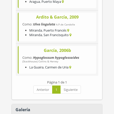
Aragua
,
Puerto Maya
Ardito & García, 2009
Como:
Ulva lingulata
A.P.de Candolle
Miranda
,
Puerto Francés
Miranda
,
San Francisquito
García, 2006b
Como:
Hypoglossum hypoglossoides
(Stackhouse) Collins & Hervey
La Guaira
,
Carmen de Uria
Página 1 de 1
Anterior
1
Siguiente
Galería