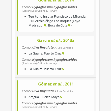
Gómez
et al.
, 2014
Como:
Hypoglossum hypoglossoides
(Stackhouse) Collins & Hervey
Territorio Insular Francisco de Miranda
,
P.N. Archipiélago Los Roques
Cayo
Madrisquí
Boca de Cote
García
et al.
, 2013a
Como:
Ulva lingulata
A.P.de Candolle
La Guaira
,
Puerto Cruz
Como:
Hypoglossum hypoglossoides
(Stackhouse) Collins & Hervey
La Guaira
,
Puerto Cruz
Gómez
et al.
, 2011
Como:
Ulva lingulata
A.P.de Candolle
Aragua
,
Puerto Maya
Como:
Hypoglossum hypoglossoides
(Stackhouse) Collins & Hervey