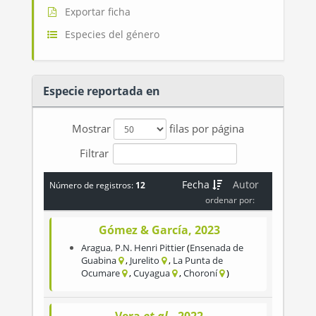
Exportar ficha
Especies del género
Especie reportada en
Mostrar
filas por página
Filtrar
Fecha
Autor
Número de registros:
12
ordenar por:
Gómez & García, 2023
Aragua
,
P.N. Henri Pittier
Ensenada de
Guabina
Jurelito
La Punta de
Ocumare
Cuyagua
Choroní