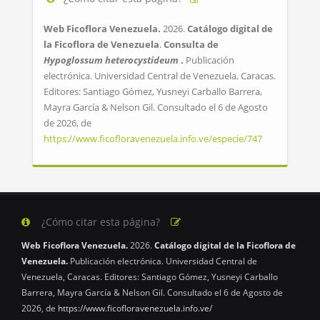
Web Ficoflora Venezuela.
2026.
Catálogo digital de
la Ficoflora de Venezuela
.
Consulta de
Hypoglossum heterocystideum
.
Publicación
electrónica. Universidad Central de Venezuela, Caracas.
Editores: Santiago Gómez, Yusneyi Carballo Barrera,
Mayra García & Nelson Gil. Consultado el 6 de Agosto
de 2026, de
https://www.ficofloravenezuela.info.ve/especie/747
¿Cómo citar esta página?
Web Ficoflora Venezuela.
2026.
Catálogo digital de la Ficoflora de
Venezuela.
Publicación electrónica. Universidad Central de
Venezuela, Caracas. Editores: Santiago Gómez, Yusneyi Carballo
Barrera, Mayra García & Nelson Gil. Consultado el 6 de Agosto de
2026, de
https://www.ficofloravenezuela.info.ve/