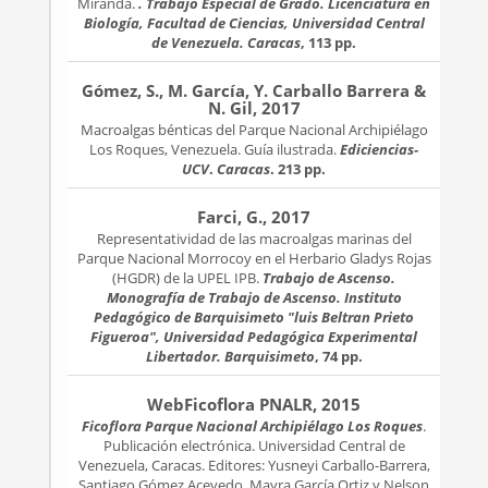
Miranda.
. Trabajo Especial de Grado. Licenciatura en
Biología, Facultad de Ciencias, Universidad Central
de Venezuela. Caracas
, 113 pp.
Gómez, S., M. García, Y. Carballo Barrera &
N. Gil, 2017
Macroalgas bénticas del Parque Nacional Archipiélago
Los Roques, Venezuela. Guía ilustrada.
Ediciencias-
UCV
.
Caracas
. 213 pp.
Farci, G., 2017
Representatividad de las macroalgas marinas del
Parque Nacional Morrocoy en el Herbario Gladys Rojas
(HGDR) de la UPEL IPB.
Trabajo de Ascenso.
Monografía de Trabajo de Ascenso. Instituto
Pedagógico de Barquisimeto "luis Beltran Prieto
Figueroa", Universidad Pedagógica Experimental
Libertador. Barquisimeto
, 74 pp.
WebFicoflora PNALR, 2015
Ficoflora Parque Nacional Archipiélago Los Roques
.
Publicación electrónica. Universidad Central de
Venezuela, Caracas. Editores: Yusneyi Carballo-Barrera,
Santiago Gómez Acevedo, Mayra García Ortiz y Nelson