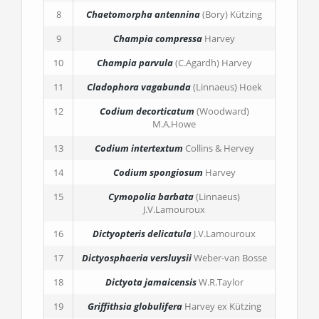
8
Chaetomorpha antennina
(Bory) Kützing
9
Champia compressa
Harvey
10
Champia parvula
(C.Agardh) Harvey
11
Cladophora vagabunda
(Linnaeus) Hoek
12
Codium decorticatum
(Woodward)
M.A.Howe
13
Codium intertextum
Collins & Hervey
14
Codium spongiosum
Harvey
15
Cymopolia barbata
(Linnaeus)
J.V.Lamouroux
16
Dictyopteris delicatula
J.V.Lamouroux
17
Dictyosphaeria versluysii
Weber-van Bosse
18
Dictyota jamaicensis
W.R.Taylor
19
Griffithsia globulifera
Harvey ex Kützing