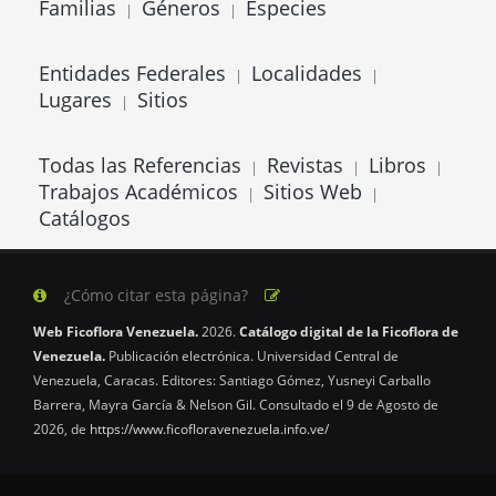
Familias
Géneros
Especies
|
|
Entidades Federales
Localidades
|
|
Lugares
Sitios
|
Todas las Referencias
Revistas
Libros
|
|
|
Trabajos Académicos
Sitios Web
|
|
Catálogos
¿Cómo citar esta página?
Web Ficoflora Venezuela.
2026.
Catálogo digital de la Ficoflora de
Venezuela.
Publicación electrónica. Universidad Central de
Venezuela, Caracas. Editores: Santiago Gómez, Yusneyi Carballo
Barrera, Mayra García & Nelson Gil. Consultado el 9 de Agosto de
2026, de
https://www.ficofloravenezuela.info.ve/