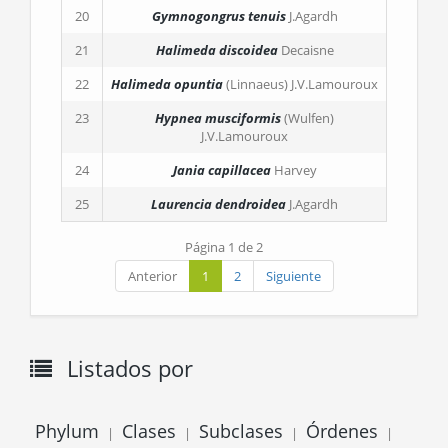
20
Gymnogongrus tenuis
J.Agardh
21
Halimeda discoidea
Decaisne
22
Halimeda opuntia
(Linnaeus) J.V.Lamouroux
23
Hypnea musciformis
(Wulfen)
J.V.Lamouroux
24
Jania capillacea
Harvey
25
Laurencia dendroidea
J.Agardh
Página 1 de 2
Anterior
1
2
Siguiente
Listados por
Phylum
Clases
Subclases
Órdenes
|
|
|
|