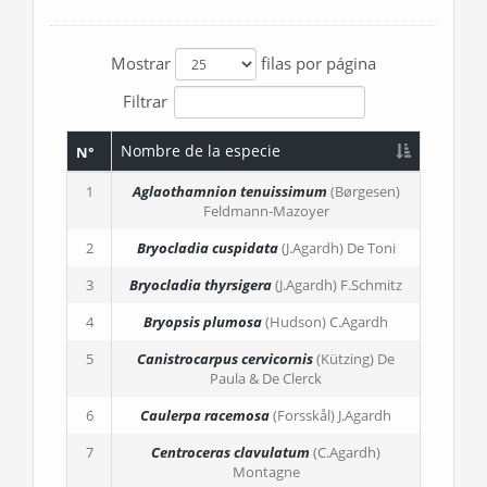
Mostrar
filas por página
Filtrar
Nombre de la especie
N°
1
Aglaothamnion tenuissimum
(Børgesen)
Feldmann-Mazoyer
2
Bryocladia cuspidata
(J.Agardh) De Toni
3
Bryocladia thyrsigera
(J.Agardh) F.Schmitz
4
Bryopsis plumosa
(Hudson) C.Agardh
5
Canistrocarpus cervicornis
(Kützing) De
Paula & De Clerck
6
Caulerpa racemosa
(Forsskål) J.Agardh
7
Centroceras clavulatum
(C.Agardh)
Montagne