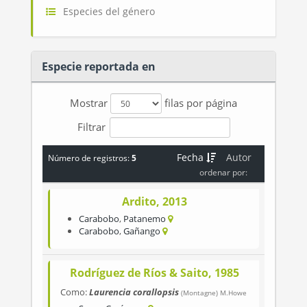
Especies del género
Especie reportada en
Mostrar
filas por página
Filtrar
Fecha
Autor
Número de registros:
5
ordenar por:
Ardito, 2013
Carabobo
,
Patanemo
Carabobo
,
Gañango
Rodríguez de Ríos & Saito, 1985
Como:
Laurencia corallopsis
(Montagne) M.Howe