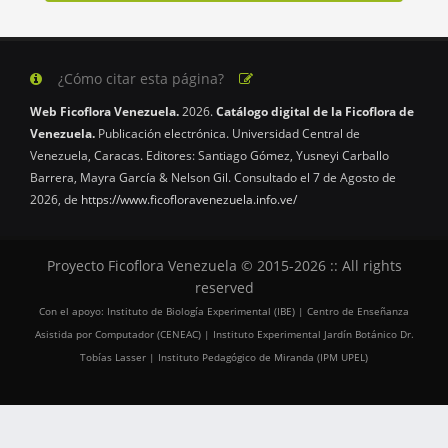
¿Cómo citar esta página?
Web Ficoflora Venezuela.
2026.
Catálogo digital de la Ficoflora de
Venezuela.
Publicación electrónica. Universidad Central de
Venezuela, Caracas. Editores: Santiago Gómez, Yusneyi Carballo
Barrera, Mayra García & Nelson Gil. Consultado el 7 de Agosto de
2026, de
https://www.ficofloravenezuela.info.ve/
Proyecto Ficoflora Venezuela © 2015-2026 :: All rights
reserved
Con el apoyo: Instituto de Biología Experimental (IBE) | Centro de Enseñanza
Asistida por Computador (CENEAC) | Instituto Experimental Jardín Botánico Dr.
Tobías Lasser | Instituto Pedagógico de Miranda (IPM UPEL)