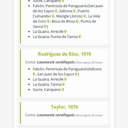
Sucre
,
Carúpano
Falcón
,
Península de Paraguaná
San Juan
de los Cayos
Adícora
Puerto
Cumarebo
Mangle Lloroso
La Vela
de Coro
Boca de Ricoa
Punta de
Sauca
La Guaira
,
Arrecife
La Guaira
,
Punta de Tarma
Rodríguez de Ríos, 1979
Como:
Laurencia corallopsis
(Montagne) M.Howe
Falcón
,
Península de Paraguaná
Adícora
San Juan de los Cayos
La Guaira
,
Arrecife
La Guaira
,
Tarma
Sucre
,
Carúpano
Taylor, 1976
Como:
Laurencia corallopsis
(Montagne) M.Howe