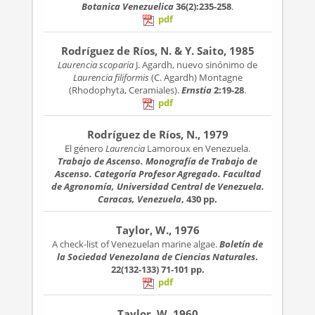
Botanica Venezuelica
36(2):235-258
.
pdf
Rodríguez de Ríos, N. & Y. Saito, 1985
Laurencia scoparia
J. Agardh, nuevo sinónimo de
Laurencia filiformis
(C. Agardh) Montagne
(Rhodophyta, Ceramiales).
Ernstia
2:19-28
.
pdf
Rodríguez de Ríos, N., 1979
El género
Laurencia
Lamoroux en Venezuela.
Trabajo de Ascenso. Monografía de Trabajo de
Ascenso. Categoría Profesor Agregado. Facultad
de Agronomía, Universidad Central de Venezuela.
Caracas, Venezuela
, 430 pp.
Taylor, W., 1976
A check-list of Venezuelan marine algae.
Boletín de
la Sociedad Venezolana de Ciencias Naturales
.
22(132-133)
71-101 pp.
pdf
Taylor, W, 1960