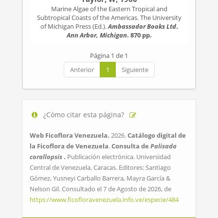
Marine Algae of the Eastern Tropical and
Subtropical Coasts of the Americas. The University
of Michigan Press (Ed.).
Ambassador Books Ltd
.
Ann Arbor, Michigan
. 870 pp.
Página 1 de 1
Anterior
1
Siguiente
¿Cómo citar esta página?
Web Ficoflora Venezuela.
2026.
Catálogo digital de
la Ficoflora de Venezuela
.
Consulta de
Palisada
corallopsis
.
Publicación electrónica. Universidad
Central de Venezuela, Caracas. Editores: Santiago
Gómez, Yusneyi Carballo Barrera, Mayra García &
Nelson Gil. Consultado el 7 de Agosto de 2026, de
https://www.ficofloravenezuela.info.ve/especie/484