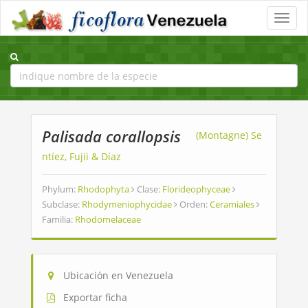
Toggle
naviga
Palisada corallopsis
(Montagne) Se
ntíez, Fujii & Díaz
Phylum:
Rhodophyta
Clase:
Florideophyceae
Subclase:
Rhodymeniophycidae
Orden:
Ceramiales
Familia:
Rhodomelaceae
Ubicación en Venezuela
Exportar ficha