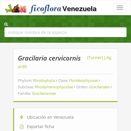
Toggle
naviga
Gracilaria cervicornis
(Turner) J.Ag
ardh
Phylum:
Rhodophyta
Clase:
Florideophyceae
Subclase:
Rhodymeniophycidae
Orden:
Gracilariales
Familia:
Gracilariaceae
Ubicación en Venezuela
Exportar ficha