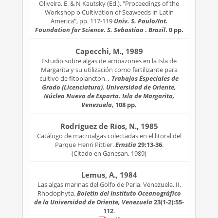
Oliveira, E. & N Kautsky (Ed.). "Proceedings of the
Workshop o Cultivation of Seaweeds in Latin
America", pp. 117-119
Univ. S. Paulo/Int.
Foundation for Science. S. Sebastiao
.
Brazil
. 0 pp.
Capecchi, M., 1989
Estudio sobre algas de arribazones en la Isla de
Margarita y su utilización como fertilizante para
cultivo de fitoplancton.
. Trabajos Especiales de
Grado (Licenciatura). Universidad de Oriente,
Núcleo Nueva de Esparta. Isla de Margarita,
Venezuela
, 108 pp.
Rodríguez de Ríos, N., 1985
Catálogo de macroalgas colectadas en el litoral del
Parque Henri Pittier.
Ernstia
29:13-36
.
(Citado en Ganesan, 1989)
Lemus, A., 1984
Las algas marinas del Golfo de Paria, Venezuela. II.
Rhodophyta.
Boletín del Instituto Oceanográfico
de la Universidad de Oriente, Venezuela
23(1-2):55-
112
.