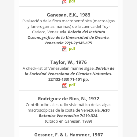
pdf
Ganesan, E.K., 1983
Evaluación de la flora macrobentónica (macroalgas
y fanerogamas marinas) de la cuenca del Tuy-
Cariaco, Venezuela.
Boletín del Instituto
Oceanográfico de la Universidad de Oriente,
Venezuela
22(1-2):145-175
.
pdf
Taylor, W., 1976
A check-list of Venezuelan marine algae.
Boletín de
la Sociedad Venezolana de Ciencias Naturales
.
22(132-133)
71-101 pp.
pdf
Rodríguez de Ríos, N., 1972
Contribución al estudio sistemático de las algas
macroscópicas de la costa de Venezuela.
Acta
Botanica Venezuelica
7:219-324
.
(Citado en Ganesan, 1989)
Gessner, F. & L. Hammer, 1967