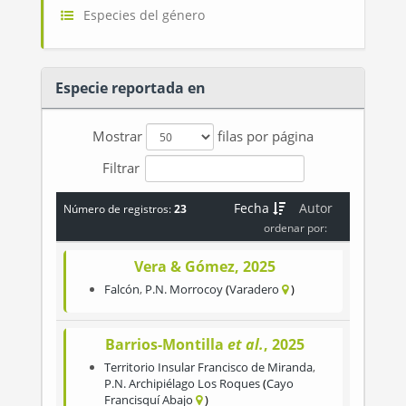
Especies del género
Especie reportada en
Mostrar
filas por página
Filtrar
Fecha
Autor
Número de registros:
23
ordenar por:
Vera & Gómez, 2025
Falcón
,
P.N. Morrocoy
Varadero
Barrios-Montilla
et al.
, 2025
Territorio Insular Francisco de Miranda
,
P.N. Archipiélago Los Roques
Cayo
Francisquí Abajo