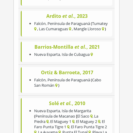
Ardito
et al.
, 2023
Falcón
,
Península de Paraguaná
Tumatey
Las Cumaraguas
Mangle Lloroso
Barrios-Montilla
et al.
, 2021
Nueva Esparta
,
Isla de Cubagua
Ortiz & Barroeta, 2017
Falcón
,
Península de Paraguaná
Cabo
San Román
Solé
et al.
, 2010
Nueva Esparta
,
Isla de Margarita
Península de Macanao
El Saco
La
Piedra
El Maguey 1
El Maguey 2
El
Faro Punta Tigre 1
El Faro Punta Tigre 2
La Auyama
Punta El Tunal
Playa La