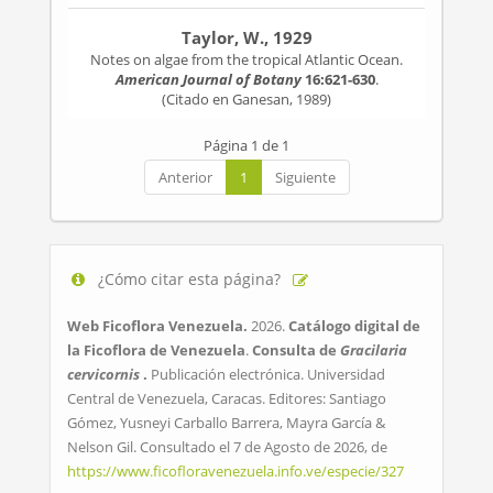
Taylor, W., 1929
Notes on algae from the tropical Atlantic Ocean.
American Journal of Botany
16:621-630
.
(Citado en Ganesan, 1989)
Página 1 de 1
Anterior
1
Siguiente
¿Cómo citar esta página?
Web Ficoflora Venezuela.
2026.
Catálogo digital de
la Ficoflora de Venezuela
.
Consulta de
Gracilaria
cervicornis
.
Publicación electrónica. Universidad
Central de Venezuela, Caracas. Editores: Santiago
Gómez, Yusneyi Carballo Barrera, Mayra García &
Nelson Gil. Consultado el 7 de Agosto de 2026, de
https://www.ficofloravenezuela.info.ve/especie/327