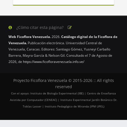
¿Cómo citar esta página?
Web Ficoflora Venezuela.
2026.
Catálogo digital de la Ficoflora de
Venezuela.
Publicación electrónica. Universidad Central de
Venezuela, Caracas. Editores: Santiago Gómez, Yusneyi Carballo
Barrera, Mayra García & Nelson Gil. Consultado el 7 de Agosto de
2026, de
https://www.ficofloravenezuela.info.ve/
Proyecto Ficoflora Venezuela © 2015-2026 :: All rights
reserved
Con el apoyo: Instituto de Biología Experimental (IBE) | Centro de Enseñanza
Asistida por Computador (CENEAC) | Instituto Experimental Jardín Botánico Dr.
Tobías Lasser | Instituto Pedagógico de Miranda (IPM UPEL)