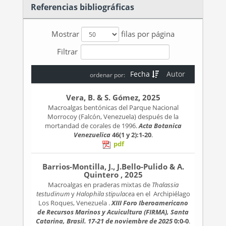
Referencias bibliográficas
Mostrar
filas por página
Filtrar
Fecha
Autor
ordenar por:
Vera, B. & S. Gómez, 2025
Macroalgas bentónicas del Parque Nacional
Morrocoy (Falcón, Venezuela) después de la
mortandad de corales de 1996.
Acta Botanica
Venezuelica
46(1 y 2):1-20
.
pdf
Barrios-Montilla, J., J.Bello-Pulido & A.
Quintero , 2025
Macroalgas en praderas mixtas de
Thalassia
testudinum
y
Halophila stipulace
a en el Archipiélago
Los Roques, Venezuela .
XIII Foro Iberoamericano
de Recursos Marinos y Acuicultura (FIRMA), Santa
Catarina, Brasil. 17-21 de noviembre de 2025
0:0-0
.