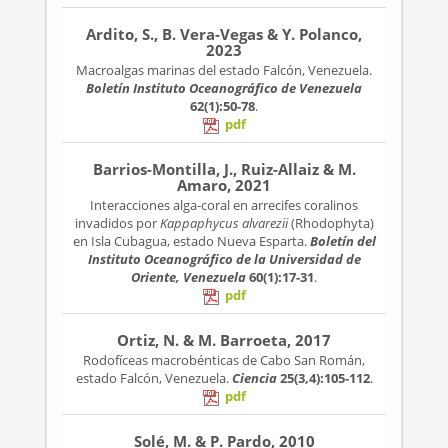
Ardito, S., B. Vera-Vegas & Y. Polanco,
2023
Macroalgas marinas del estado Falcón, Venezuela.
Boletín Instituto Oceanográfico de Venezuela
62(1):50-78
.
pdf
Barrios-Montilla, J., Ruiz-Allaiz & M.
Amaro, 2021
Interacciones alga-coral en arrecifes coralinos
invadidos por
Kappaphycus alvarezii
(Rhodophyta)
en Isla Cubagua, estado Nueva Esparta.
Boletín del
Instituto Oceanográfico de la Universidad de
Oriente, Venezuela
60(1):17-31
.
pdf
Ortiz, N. & M. Barroeta, 2017
Rodofíceas macrobénticas de Cabo San Román,
estado Falcón, Venezuela.
Ciencia
25(3,4):105-112
.
pdf
Solé, M. & P. Pardo, 2010