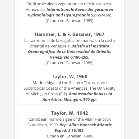
Die litorale algen vegetation an den kusten ost-
Venezuela.
Internationale Revue der gesamten
Hydrobiologie und Hydrographie
52:657-692
.
(Citado en Ganesan, 1989)
Hammer, L. & F. Gessner, 1967
La taxonomía de la vegetación marina en la costa
oriental de Venezuela.
Boletín del Instituto
Oceanográfico de la Universidad de Oriente,
Venezuela
6:186-265
.
(Citado en Ganesan, 1989)
Taylor, W, 1960
Marine Algae of the Eastern Tropical and
Subtropical Coasts of the Americas. The University
of Michigan Press (Ed.).
Ambassador Books Ltd
.
Ann Arbor, Michigan
. 870 pp.
Taylor, W., 1942
Caribbean marine algae of the Allan Hancock
Expedition, 1939.
Rep. Allan Hancock Atlantic
Exped. 2
16:193
.
(Citado en Ganesan, 1989)