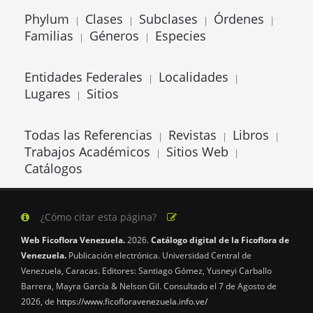
Phylum
Clases
Subclases
Órdenes
|
|
|
|
Familias
Géneros
Especies
|
|
Entidades Federales
Localidades
|
|
Lugares
Sitios
|
Todas las Referencias
Revistas
Libros
|
|
|
Trabajos Académicos
Sitios Web
|
|
Catálogos
¿Cómo citar esta página?
Web Ficoflora Venezuela.
2026.
Catálogo digital de la Ficoflora de
Venezuela.
Publicación electrónica. Universidad Central de
Venezuela, Caracas. Editores: Santiago Gómez, Yusneyi Carballo
Barrera, Mayra García & Nelson Gil. Consultado el 7 de Agosto de
2026, de
https://www.ficofloravenezuela.info.ve/