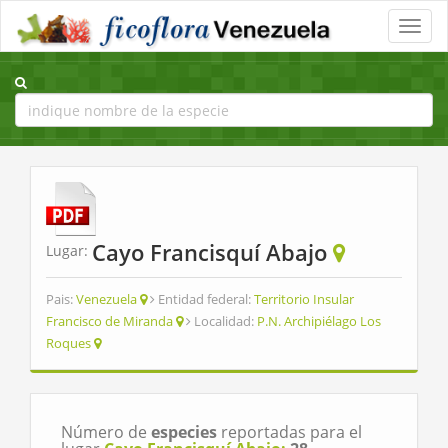
Toggle
naviga
Cayo Francisquí Abajo
Lugar:
Pais:
Venezuela
Entidad federal:
Territorio Insular
Francisco de Miranda
Localidad:
P.N. Archipiélago Los
Roques
Número de
especies
reportadas para el