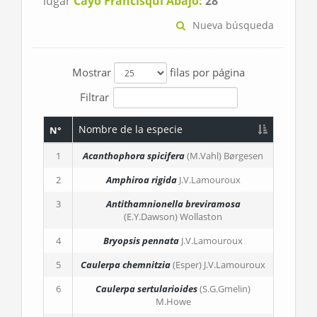
lugar
Cayo Francisquí Abajo:
28
Nueva búsqueda
Mostrar
filas por página
Filtrar
Nombre de la especie
N°
1
Acanthophora spicifera
(M.Vahl) Børgesen
2
Amphiroa rigida
J.V.Lamouroux
3
Antithamnionella breviramosa
(E.Y.Dawson) Wollaston
4
Bryopsis pennata
J.V.Lamouroux
5
Caulerpa chemnitzia
(Esper) J.V.Lamouroux
6
Caulerpa sertularioides
(S.G.Gmelin)
M.Howe