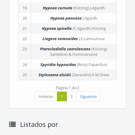
19
Hypnea cornuta
(Kützing) J.Agardh
20
Hypnea pannosa
J.Agardh
21
Hypnea spinella
(C.Agardh) Kützing
22
Liagora ceranoides
J.V.Lamouroux
23
Pterocladiella caerulescens
(Kützing)
Santelices & Hommersand
24
Spyridia hypnoides
(Bory) Papenfuss
25
Stylonema alsidii
(Zanardini) K.M.Drew
Página 1 de 2
Anterior
1
2
Siguiente
Listados por