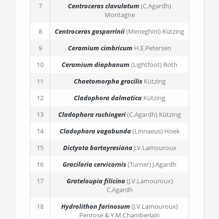
7
Centroceras clavulatum
(C.Agardh)
Montagne
8
Centroceras gasparrinii
(Meneghini) Kützing
9
Ceramium cimbricum
H.E.Petersen
10
Ceramium diaphanum
(Lightfoot) Roth
11
Chaetomorpha gracilis
Kützing
12
Cladophora dalmatica
Kützing
13
Cladophora ruchingeri
(C.Agardh) Kützing
14
Cladophora vagabunda
(Linnaeus) Hoek
15
Dictyota bartayresiana
J.V.Lamouroux
16
Gracilaria cervicornis
(Turner) J.Agardh
17
Grateloupia filicina
(J.V.Lamouroux)
C.Agardh
18
Hydrolithon farinosum
(J.V.Lamouroux)
Penrose & Y.M.Chamberlain