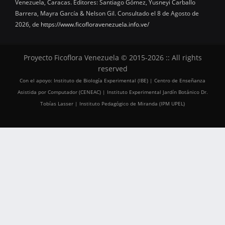
Venezuela, Caracas. Editores: Santiago Gómez, Yusneyi Carballo
Barrera, Mayra García & Nelson Gil. Consultado el 8 de Agosto de
2026, de
https://www.ficofloravenezuela.info.ve/
Proyecto Ficoflora Venezuela © 2015-2026 :: All rights
reserved
Con el apoyo: Instituto de Biología Experimental (IBE) | Centro de Enseñanza
Asistida por Computador (CENEAC) | Instituto Experimental Jardín Botánico Dr.
Tobías Lasser | Instituto Pedagógico de Miranda (IPM UPEL)