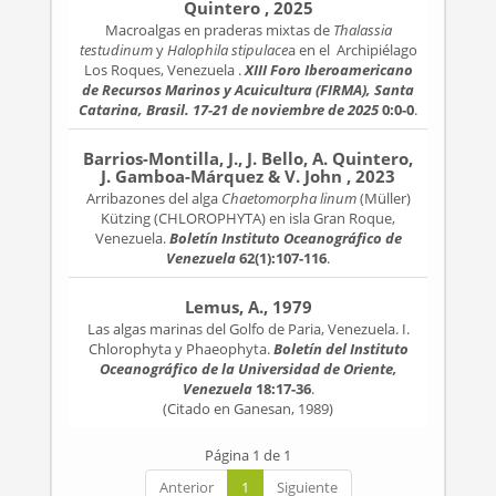
Quintero , 2025
Macroalgas en praderas mixtas de
Thalassia
testudinum
y
Halophila stipulace
a en el Archipiélago
Los Roques, Venezuela .
XIII Foro Iberoamericano
de Recursos Marinos y Acuicultura (FIRMA), Santa
Catarina, Brasil. 17-21 de noviembre de 2025
0:0-0
.
Barrios-Montilla, J., J. Bello, A. Quintero,
J. Gamboa-Márquez & V. John , 2023
Arribazones del alga
Chaetomorpha linum
(Müller)
Kützing (CHLOROPHYTA) en isla Gran Roque,
Venezuela.
Boletín Instituto Oceanográfico de
Venezuela
62(1):107-116
.
Lemus, A., 1979
Las algas marinas del Golfo de Paria, Venezuela. I.
Chlorophyta y Phaeophyta.
Boletín del Instituto
Oceanográfico de la Universidad de Oriente,
Venezuela
18:17-36
.
(Citado en Ganesan, 1989)
Página 1 de 1
Anterior
1
Siguiente