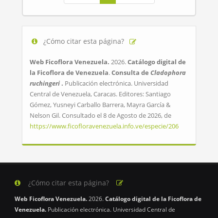
¿Cómo citar esta página?
Web Ficoflora Venezuela.
2026.
Catálogo digital de
la Ficoflora de Venezuela
.
Consulta de
Cladophora
ruchingeri
.
Publicación electrónica. Universidad
Central de Venezuela, Caracas. Editores: Santiago
Gómez, Yusneyi Carballo Barrera, Mayra García &
Nelson Gil. Consultado el 8 de Agosto de 2026, de
https://www.ficofloravenezuela.info.ve/especie/206
¿Cómo citar esta página?
Web Ficoflora Venezuela.
2026.
Catálogo digital de la Ficoflora de
Venezuela.
Publicación electrónica. Universidad Central de