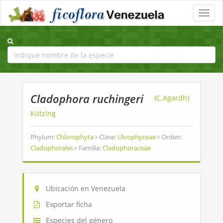
Toggle
naviga
Cladophora ruchingeri
(C.Agardh)
Kützing
Phylum:
Chlorophyta
Clase:
Ulvophyceae
Orden:
Cladophorales
Familia:
Cladophoraceae
Ubicación en Venezuela
Exportar ficha
Especies del género