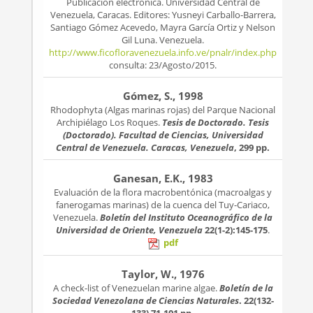
Publicación electrónica. Universidad Central de
Venezuela, Caracas. Editores: Yusneyi Carballo-Barrera,
Santiago Gómez Acevedo, Mayra García Ortiz y Nelson
Gil Luna. Venezuela.
http://www.ficofloravenezuela.info.ve/pnalr/index.php
consulta: 23/Agosto/2015.
Gómez, S., 1998
Rhodophyta (Algas marinas rojas) del Parque Nacional
Archipiélago Los Roques.
Tesis de Doctorado. Tesis
(Doctorado). Facultad de Ciencias, Universidad
Central de Venezuela. Caracas, Venezuela
, 299 pp.
Ganesan, E.K., 1983
Evaluación de la flora macrobentónica (macroalgas y
fanerogamas marinas) de la cuenca del Tuy-Cariaco,
Venezuela.
Boletín del Instituto Oceanográfico de la
Universidad de Oriente, Venezuela
22(1-2):145-175
.
pdf
Taylor, W., 1976
A check-list of Venezuelan marine algae.
Boletín de la
Sociedad Venezolana de Ciencias Naturales
. 22(132-