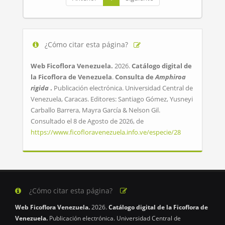
¿Cómo citar esta página?
Web Ficoflora Venezuela.
2026.
Catálogo digital de
la Ficoflora de Venezuela
.
Consulta de
Amphiroa
rigida
.
Publicación electrónica. Universidad Central de
Venezuela, Caracas. Editores: Santiago Gómez, Yusneyi
Carballo Barrera, Mayra García & Nelson Gil.
Consultado el 8 de Agosto de 2026, de
https://www.ficofloravenezuela.info.ve/especie/28
¿Cómo citar esta página?
Web Ficoflora Venezuela.
2026.
Catálogo digital de la Ficoflora de
Venezuela.
Publicación electrónica. Universidad Central de