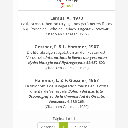
133)
71-101 pp.
pdf
Lemus, A., 1970
La flora macrobentónica y algunos parámetros físicos
y químicos del Golfo de Cariaco.
Lagena
25/26:1-48
.
(Citado en Ganesan, 1989)
Gessner, F. & L. Hammer, 1967
Die litorale algen vegetation an den kusten ost-
Venezuela.
Internationale Revue der gesamten
Hydrobiologie und Hydrographie
52:657-692
.
(Citado en Ganesan, 1989)
Hammer, L. & F. Gessner, 1967
La taxonomía de la vegetación marina en la costa
oriental de Venezuela.
Boletín del Instituto
Oceanográfico de la Universidad de Oriente,
Venezuela
6:186-265
.
(Citado en Ganesan, 1989)
Página 1 de 1
Anterior
1
Siguiente