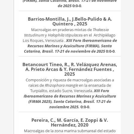
(FIRMA), Santa Catarina, Brasil. 17-21 de noviembre
de 2025
0:0-0
.
Barrios-Montilla, J., J.Bello-Pulido & A.
Quintero , 2025
Macroalgas en praderas mixtas de
Thalassia
testudinum
y
Halophila stipulace
a en el Archipiélago
Los Roques, Venezuela .
XIII Foro Iberoamericano de
Recursos Marinos y Acuicultura (FIRMA), Santa
Catarina, Brasil. 17-21 de noviembre de 2025
0:0-0
.
Betancourt Tineo, R., R. Velázquez Arenas,
A. Prieto Arcas & Y. Fernández Fuentes ,
2025
Composición y riqueza de macroalgas asociadas a
raíces de
Rhizophora mangle
en la ensenada de
Turpialito, estado Sucre, Venezuela.
XIII Foro
Iberoamericano de Recursos Marinos y Acuicultura
(FIRMA 2025), Santa Catarina, Brasil. 17-21 de
noviembre 2025.
0:0-0
.
Pereira, C., M. García, E. Zoppi & V.
Hernández, 2020
Macroalgas de la zona marina submareal del estado