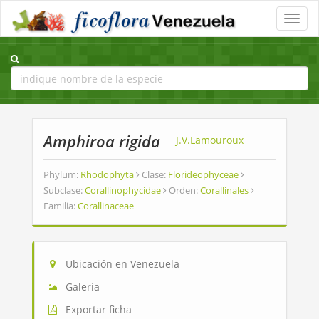
Toggle
naviga
Amphiroa rigida
J.V.Lamouroux
Phylum:
Rhodophyta
Clase:
Florideophyceae
Subclase:
Corallinophycidae
Orden:
Corallinales
Familia:
Corallinaceae
Ubicación en Venezuela
Galería
Exportar ficha