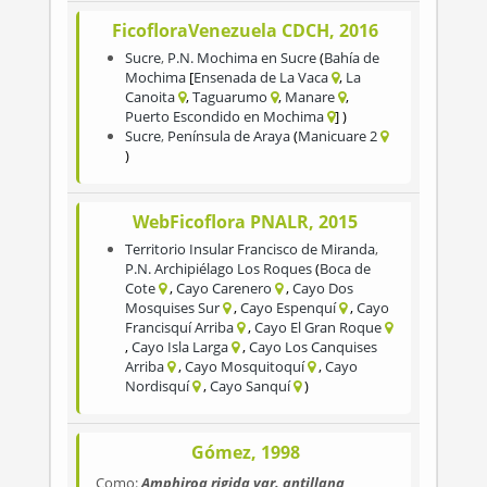
FicofloraVenezuela CDCH, 2016
Sucre
,
P.N. Mochima en Sucre
Bahía de
Mochima
Ensenada de La Vaca
La
Canoita
Taguarumo
Manare
Puerto Escondido en Mochima
Sucre
,
Península de Araya
Manicuare 2
WebFicoflora PNALR, 2015
Territorio Insular Francisco de Miranda
,
P.N. Archipiélago Los Roques
Boca de
Cote
Cayo Carenero
Cayo Dos
Mosquises Sur
Cayo Espenquí
Cayo
Francisquí Arriba
Cayo El Gran Roque
Cayo Isla Larga
Cayo Los Canquises
Arriba
Cayo Mosquitoquí
Cayo
Nordisquí
Cayo Sanquí
Gómez, 1998
Como:
Amphiroa rigida var. antillana