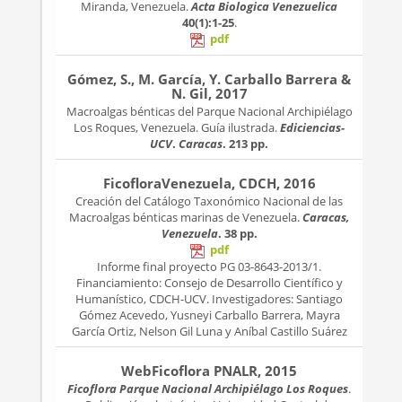
Miranda, Venezuela.
Acta Biologica Venezuelica
40(1):1-25
.
pdf
Gómez, S., M. García, Y. Carballo Barrera &
N. Gil, 2017
Macroalgas bénticas del Parque Nacional Archipiélago
Los Roques, Venezuela. Guía ilustrada.
Ediciencias-
UCV
.
Caracas
. 213 pp.
FicofloraVenezuela, CDCH, 2016
Creación del Catálogo Taxonómico Nacional de las
Macroalgas bénticas marinas de Venezuela.
Caracas,
Venezuela
. 38 pp.
pdf
Informe final proyecto PG 03-8643-2013/1.
Financiamiento: Consejo de Desarrollo Científico y
Humanístico, CDCH-UCV. Investigadores: Santiago
Gómez Acevedo, Yusneyi Carballo Barrera, Mayra
García Ortiz, Nelson Gil Luna y Aníbal Castillo Suárez
WebFicoflora PNALR, 2015
Ficoflora Parque Nacional Archipiélago Los Roques
.