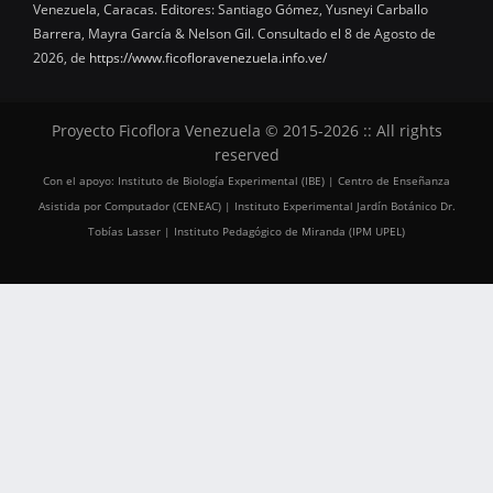
Venezuela, Caracas. Editores: Santiago Gómez, Yusneyi Carballo
Barrera, Mayra García & Nelson Gil. Consultado el 8 de Agosto de
2026, de
https://www.ficofloravenezuela.info.ve/
Proyecto Ficoflora Venezuela © 2015-2026 :: All rights
reserved
Con el apoyo: Instituto de Biología Experimental (IBE) | Centro de Enseñanza
Asistida por Computador (CENEAC) | Instituto Experimental Jardín Botánico Dr.
Tobías Lasser | Instituto Pedagógico de Miranda (IPM UPEL)