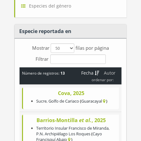
Especies del género
Especie reportada en
Mostrar
filas por página
Filtrar
Fecha
Autor
Número de registros:
13
ordenar por:
Cova, 2025
Sucre
,
Golfo de Cariaco
Guaracayal
Barrios-Montilla
et al.
, 2025
Territorio Insular Francisco de Miranda
,
P.N. Archipiélago Los Roques
Cayo
Francisquí Abajo