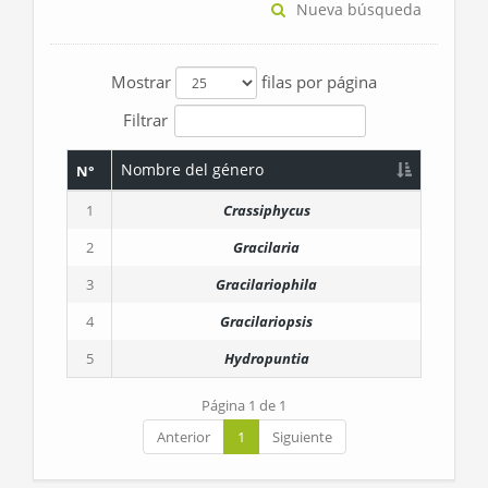
Nueva búsqueda
Mostrar
filas por página
Filtrar
Nombre del género
N°
1
Crassiphycus
2
Gracilaria
3
Gracilariophila
4
Gracilariopsis
5
Hydropuntia
Página 1 de 1
Anterior
1
Siguiente