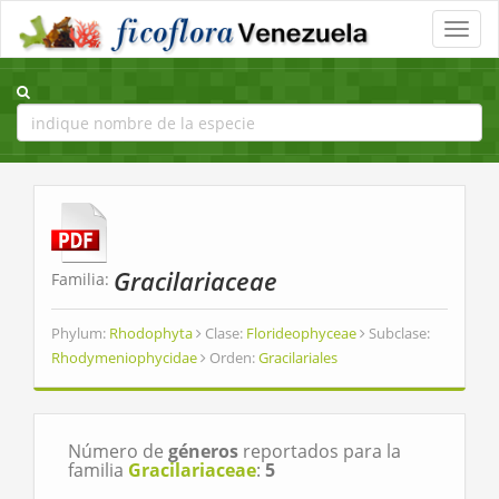
Toggle
naviga
Gracilariaceae
Familia:
Phylum:
Rhodophyta
Clase:
Florideophyceae
Subclase:
Rhodymeniophycidae
Orden:
Gracilariales
Número de
géneros
reportados para la
familia
Gracilariaceae
:
5