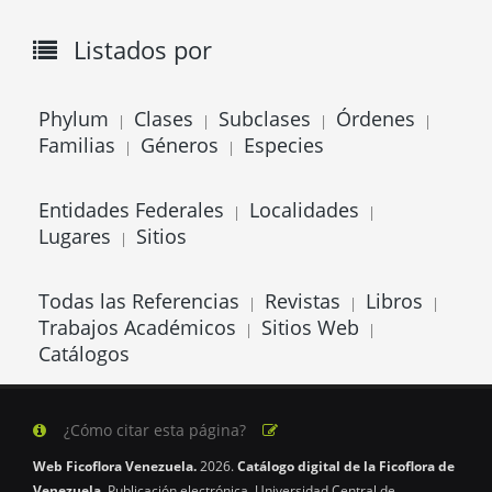
Listados por
Phylum
Clases
Subclases
Órdenes
|
|
|
|
Familias
Géneros
Especies
|
|
Entidades Federales
Localidades
|
|
Lugares
Sitios
|
Todas las Referencias
Revistas
Libros
|
|
|
Trabajos Académicos
Sitios Web
|
|
Catálogos
¿Cómo citar esta página?
Web Ficoflora Venezuela.
2026.
Catálogo digital de la Ficoflora de
Venezuela.
Publicación electrónica. Universidad Central de