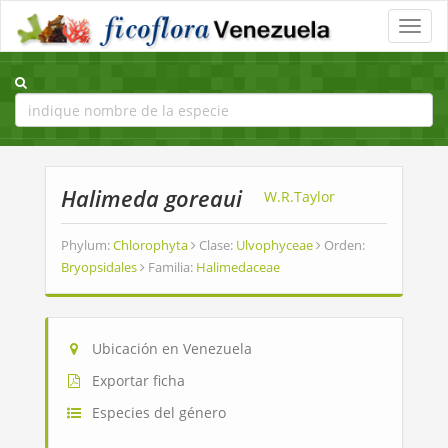
Toggle
naviga
Halimeda goreaui
W.R.Taylor
Phylum:
Chlorophyta
Clase:
Ulvophyceae
Orden:
Bryopsidales
Familia:
Halimedaceae
Ubicación en Venezuela
Exportar ficha
Especies del género