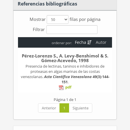
Referencias bibliográficas
Mostrar
filas por página
Filtrar
Fecha
Autor
ordenar por:
Pérez-Lorenzo S., A. Levy-Benshimol & S.
Gómez-Acevedo, 1998
Presencia de lectinas, taninos e inhibidores de
proteasas en algas marinas de las costas
venezolanas.
Acta Científica Venezolana
49(3):144-
151
.
pdf
Página 1 de 1
Anterior
1
Siguiente