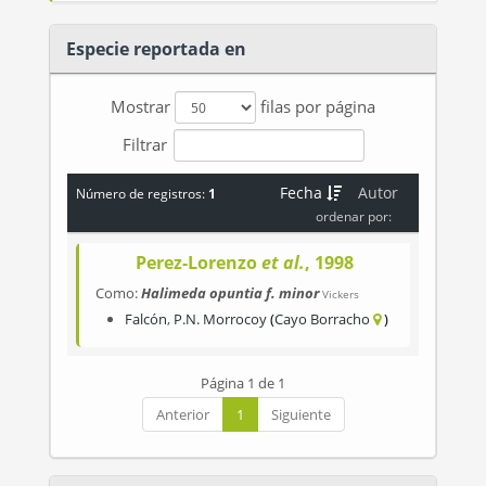
Especie reportada en
Mostrar
filas por página
Filtrar
Fecha
Autor
Número de registros:
1
ordenar por:
Perez-Lorenzo
et al.
, 1998
Como:
Halimeda opuntia f. minor
Vickers
Falcón
,
P.N. Morrocoy
Cayo Borracho
Página 1 de 1
Anterior
1
Siguiente