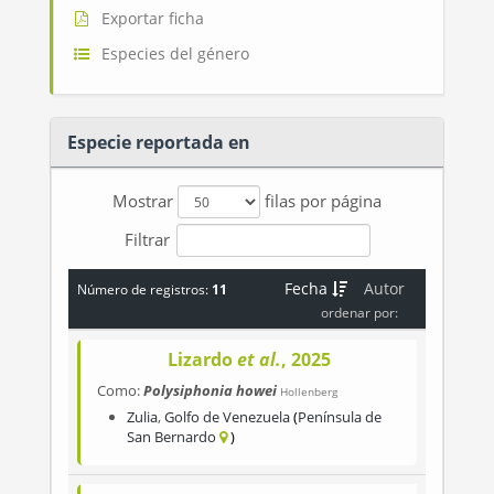
Exportar ficha
Especies del género
Especie reportada en
Mostrar
filas por página
Filtrar
Fecha
Autor
Número de registros:
11
ordenar por:
Lizardo
et al.
, 2025
Como:
Polysiphonia howei
Hollenberg
Zulia
,
Golfo de Venezuela
Península de
San Bernardo