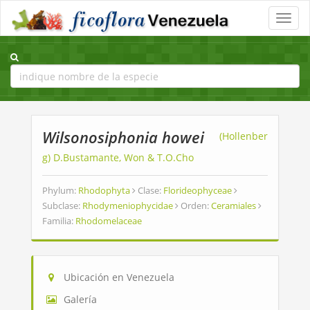
Toggle
naviga
Wilsonosiphonia howei
(Hollenber
g) D.Bustamante, Won & T.O.Cho
Phylum:
Rhodophyta
Clase:
Florideophyceae
Subclase:
Rhodymeniophycidae
Orden:
Ceramiales
Familia:
Rhodomelaceae
Ubicación en Venezuela
Galería