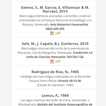
Gómez, S., M. García, E. Villamizar & M.
Narváez, 2014
Macroalgas bénticas asociadas a arrecifes coralinos
submareales en el Parque Nacional Archipiélago Los
Roques, Venezuela.
Acta Botanica Venezuelica
34(2):245-255
.
pdf
Solé, M., J. Capelo, & J. Gutiérrez, 2010
Macroalgas marinas del norte de la península de
Macanao, Isla de Margarita, Venezuela.
Fundación La
Salle de Ciencias Naturales
73(174):7-24
.
pdf
Rodríguez de Ríos, N., 1985
Catálogo de macroalgas colectadas en el litoral del
Parque Henri Pittier.
Ernstia
29:13-36
.
(Citado en Ganesan, 1989)
Lemus, A., 1984
Las algas marinas del Golfo de Paria, Venezuela. II.
Rhodophyta.
Boletín del Instituto Oceanográfico de