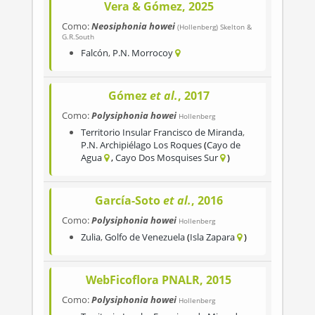
Vera & Gómez, 2025
Como:
Neosiphonia howei
(Hollenberg) Skelton &
G.R.South
Falcón
,
P.N. Morrocoy
Gómez
et al.
, 2017
Como:
Polysiphonia howei
Hollenberg
Territorio Insular Francisco de Miranda
,
P.N. Archipiélago Los Roques
Cayo de
Agua
Cayo Dos Mosquises Sur
García-Soto
et al.
, 2016
Como:
Polysiphonia howei
Hollenberg
Zulia
,
Golfo de Venezuela
Isla Zapara
WebFicoflora PNALR, 2015
Como:
Polysiphonia howei
Hollenberg