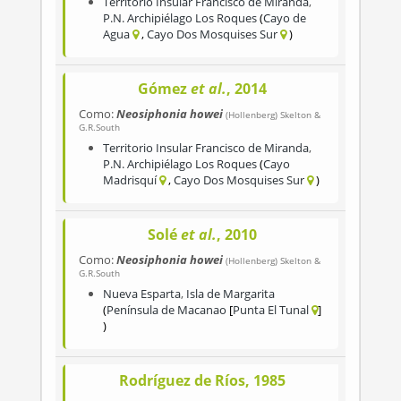
Territorio Insular Francisco de Miranda
,
P.N. Archipiélago Los Roques
Cayo de
Agua
Cayo Dos Mosquises Sur
Gómez
et al.
, 2014
Como:
Neosiphonia howei
(Hollenberg) Skelton &
G.R.South
Territorio Insular Francisco de Miranda
,
P.N. Archipiélago Los Roques
Cayo
Madrisquí
Cayo Dos Mosquises Sur
Solé
et al.
, 2010
Como:
Neosiphonia howei
(Hollenberg) Skelton &
G.R.South
Nueva Esparta
,
Isla de Margarita
Península de Macanao
Punta El Tunal
Rodríguez de Ríos, 1985