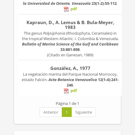
la Universidad de Oriente, Venezuela
23(1-2):55-112
.
pdf
Kapraun, D., A. Lemus & B. Bula-Meyer,
1983
The genus
Polysiphonia
(Rhodophyta, Ceramiales) in
the tropical Western Atlantic. I. Colombia & Venezuela.
Bulletin of Marine Science of the Gulf and Caribbean
33:881-898
.
(Citado en Ganesan, 1989)
González, A., 1977
La vegetación marina del Parque Nacional Morrocoy,
estado Falcón.
Acta Botanica Venezuelica
12(1-4):241-
246
.
pdf
Página 1 de 1
Anterior
1
Siguiente