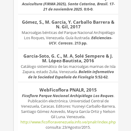
Acuicultura (FIRMA 2025), Santa Catarina, Brasil. 17-
21 de noviembre 2025.
0:0-0
.
Gómez, S., M. García, Y. Carballo Barrera &
N. Gil, 2017
Macroalgas bénticas del Parque Nacional Archipiélago
Los Roques, Venezuela. Guía ilustrada.
Ediciencias-
UCV
.
Caracas
. 213 pp.
García-Soto, G. C., M. A. Solé Sempere & J.
M. López-Bautista, 2016
Catálogo sistemático de las macroalgas marinas de Isla
Zapara, estado Zulia, Venezuela.
Boletín informativo
de la Sociedad Española de Ficología
5:52-62
.
WebFicoflora PNALR, 2015
Ficoflora Parque Nacional Archipiélago Los Roques
.
Publicación electrónica. Universidad Central de
Venezuela, Caracas. Editores: Yusneyi Carballo-Barrera,
Santiago Gómez Acevedo, Mayra García Ortiz y Nelson
Gil Luna. Venezuela.
http://www.ficofloravenezuela.info.ve/pnalr/index.php
consulta: 23/Agosto/2015.