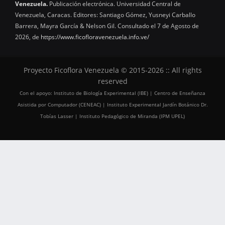
Venezuela.
Publicación electrónica. Universidad Central de
Venezuela, Caracas. Editores: Santiago Gómez, Yusneyi Carballo
Barrera, Mayra García & Nelson Gil. Consultado el 7 de Agosto de
2026, de
https://www.ficofloravenezuela.info.ve/
Proyecto Ficoflora Venezuela © 2015-2026 :: All rights
reserved
Con el apoyo: Instituto de Biología Experimental (IBE) | Centro de Enseñanza
Asistida por Computador (CENEAC) | Instituto Experimental Jardín Botánico Dr.
Tobías Lasser | Instituto Pedagógico de Miranda (IPM UPEL)