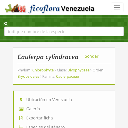
Toggle
naviga
Caulerpa cylindracea
Sonder
Phylum:
Chlorophyta
Clase:
Ulvophyceae
Orden:
Bryopsidales
Familia:
Caulerpaceae
Ubicación en Venezuela
Galería
Exportar ficha
Especies del género