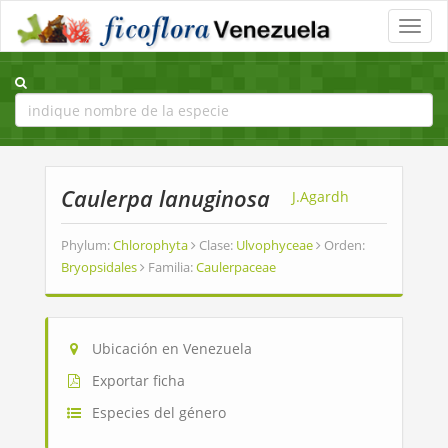
Toggle
naviga
Caulerpa lanuginosa
J.Agardh
Phylum:
Chlorophyta
Clase:
Ulvophyceae
Orden:
Bryopsidales
Familia:
Caulerpaceae
Ubicación en Venezuela
Exportar ficha
Especies del género