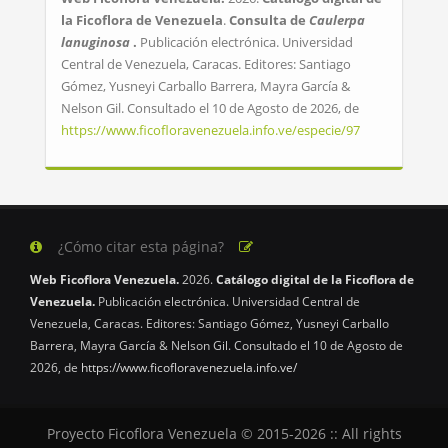
la Ficoflora de Venezuela
.
Consulta de
Caulerpa
lanuginosa
.
Publicación electrónica. Universidad
Central de Venezuela, Caracas. Editores: Santiago
Gómez, Yusneyi Carballo Barrera, Mayra García &
Nelson Gil. Consultado el 10 de Agosto de 2026, de
https://www.ficofloravenezuela.info.ve/especie/97
¿Cómo citar esta página?
Web Ficoflora Venezuela.
2026.
Catálogo digital de la Ficoflora de
Venezuela.
Publicación electrónica. Universidad Central de
Venezuela, Caracas. Editores: Santiago Gómez, Yusneyi Carballo
Barrera, Mayra García & Nelson Gil. Consultado el 10 de Agosto de
2026, de
https://www.ficofloravenezuela.info.ve/
Proyecto Ficoflora Venezuela © 2015-2026 :: All rights