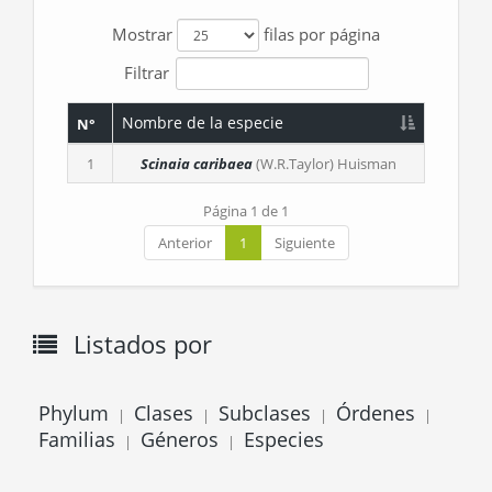
Mostrar
filas por página
Filtrar
Nombre de la especie
N°
1
Scinaia caribaea
(W.R.Taylor) Huisman
Página 1 de 1
Anterior
1
Siguiente
Listados por
Phylum
Clases
Subclases
Órdenes
|
|
|
|
Familias
Géneros
Especies
|
|