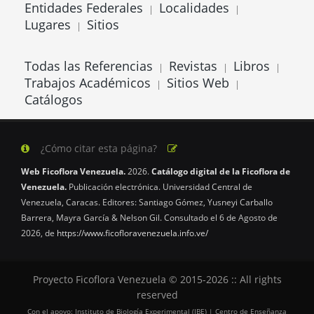
Entidades Federales
Localidades
|
|
Lugares
Sitios
|
Todas las Referencias
Revistas
Libros
|
|
|
Trabajos Académicos
Sitios Web
|
|
Catálogos
¿Cómo citar esta página?
Web Ficoflora Venezuela.
2026.
Catálogo digital de la Ficoflora de
Venezuela.
Publicación electrónica. Universidad Central de
Venezuela, Caracas. Editores: Santiago Gómez, Yusneyi Carballo
Barrera, Mayra García & Nelson Gil. Consultado el 6 de Agosto de
2026, de
https://www.ficofloravenezuela.info.ve/
Proyecto Ficoflora Venezuela © 2015-2026 :: All rights
reserved
Con el apoyo: Instituto de Biología Experimental (IBE) | Centro de Enseñanza