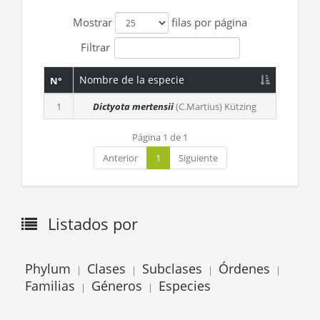
Mostrar
filas por página
Filtrar
Nombre de la especie
N°
1
Dictyota mertensii
(C.Martius) Kützing
Página 1 de 1
Anterior
1
Siguiente
Listados por
Phylum
Clases
Subclases
Órdenes
|
|
|
|
Familias
Géneros
Especies
|
|