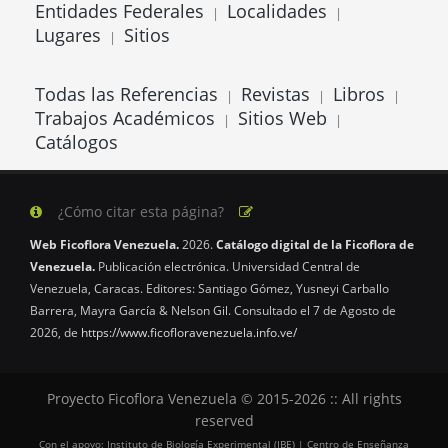
Entidades Federales
Localidades
|
|
Lugares
Sitios
|
Todas las Referencias
Revistas
Libros
|
|
|
Trabajos Académicos
Sitios Web
|
|
Catálogos
¿Cómo citar esta página?
Web Ficoflora Venezuela.
2026.
Catálogo digital de la Ficoflora de
Venezuela.
Publicación electrónica. Universidad Central de
Venezuela, Caracas. Editores: Santiago Gómez, Yusneyi Carballo
Barrera, Mayra García & Nelson Gil. Consultado el 7 de Agosto de
2026, de
https://www.ficofloravenezuela.info.ve/
Proyecto Ficoflora Venezuela © 2015-2026 :: All rights
reserved
Con el apoyo: Instituto de Biología Experimental (IBE) | Centro de Enseñanza