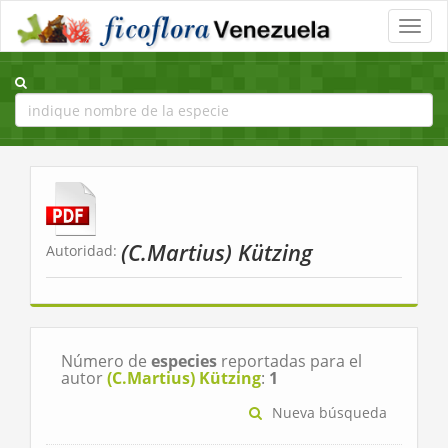
Toggle
naviga
(C.Martius) Kützing
Autoridad:
Número de
especies
reportadas para el
autor
(C.Martius) Kützing
:
1
Nueva búsqueda