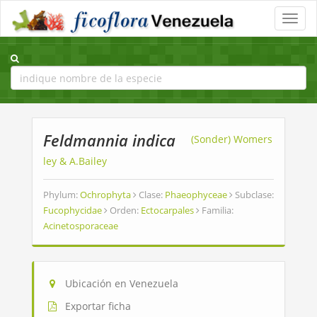
Toggle
naviga
Feldmannia indica
(Sonder) Womers
ley & A.Bailey
Phylum:
Ochrophyta
Clase:
Phaeophyceae
Subclase:
Fucophycidae
Orden:
Ectocarpales
Familia:
Acinetosporaceae
Ubicación en Venezuela
Exportar ficha