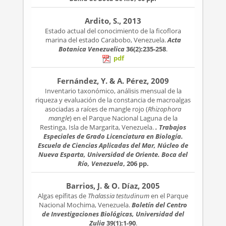
Ardito, S., 2013
Estado actual del conocimiento de la ficoflora
marina del estado Carabobo, Venezuela.
Acta
Botanica Venezuelica
36(2):235-258
.
pdf
Fernández, Y. & A. Pérez, 2009
Inventario taxonómico, análisis mensual de la
riqueza y evaluación de la constancia de macroalgas
asociadas a raíces de mangle rojo (
Rhizophora
mangle
) en el Parque Nacional Laguna de la
Restinga, Isla de Margarita, Venezuela.
. Trabajos
Especiales de Grado Licenciatura en Biología.
Escuela de Ciencias Aplicadas del Mar, Núcleo de
Nueva Esparta, Universidad de Oriente. Boca del
Río, Venezuela
, 206 pp.
Barrios, J. & O. Díaz, 2005
Algas epífitas de
Thalassia testudinum
en el Parque
Nacional Mochima, Venezuela.
Boletín del Centro
de Investigaciones Biológicas, Universidad del
Zulia
39(1):1-90
.