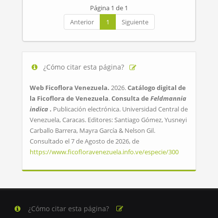
Página 1 de 1
Anterior
1
Siguiente
¿Cómo citar esta página?
Web Ficoflora Venezuela.
2026.
Catálogo digital de
la Ficoflora de Venezuela
.
Consulta de
Feldmannia
indica
.
Publicación electrónica. Universidad Central de
Venezuela, Caracas. Editores: Santiago Gómez, Yusneyi
Carballo Barrera, Mayra García & Nelson Gil.
Consultado el 7 de Agosto de 2026, de
https://www.ficofloravenezuela.info.ve/especie/300
¿Cómo citar esta página?