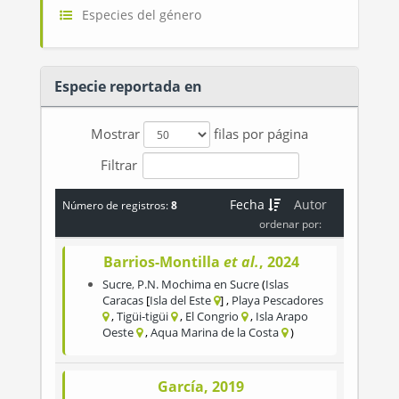
Especies del género
Especie reportada en
Mostrar
filas por página
Filtrar
Fecha
Autor
Número de registros:
8
ordenar por:
Barrios-Montilla
et al.
, 2024
Sucre
,
P.N. Mochima en Sucre
Islas
Caracas
Isla del Este
Playa Pescadores
Tigüi-tigüi
El Congrio
Isla Arapo
Oeste
Aqua Marina de la Costa
García, 2019