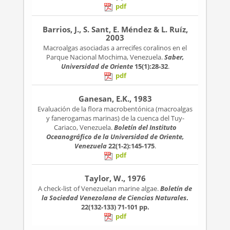
pdf
Barrios, J., S. Sant, E. Méndez & L. Ruíz,
2003
Macroalgas asociadas a arrecifes coralinos en el
Parque Nacional Mochima, Venezuela.
Saber,
Universidad de Oriente
15(1):28-32
.
pdf
Ganesan, E.K., 1983
Evaluación de la flora macrobentónica (macroalgas
y fanerogamas marinas) de la cuenca del Tuy-
Cariaco, Venezuela.
Boletín del Instituto
Oceanográfico de la Universidad de Oriente,
Venezuela
22(1-2):145-175
.
pdf
Taylor, W., 1976
A check-list of Venezuelan marine algae.
Boletín de
la Sociedad Venezolana de Ciencias Naturales
.
22(132-133)
71-101 pp.
pdf