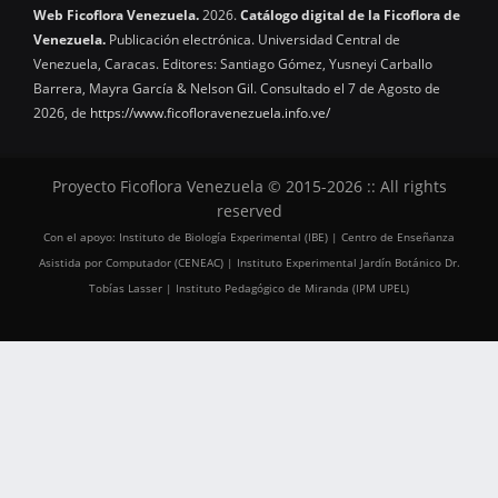
Web Ficoflora Venezuela.
2026.
Catálogo digital de la Ficoflora de
Venezuela.
Publicación electrónica. Universidad Central de
Venezuela, Caracas. Editores: Santiago Gómez, Yusneyi Carballo
Barrera, Mayra García & Nelson Gil. Consultado el 7 de Agosto de
2026, de
https://www.ficofloravenezuela.info.ve/
Proyecto Ficoflora Venezuela © 2015-2026 :: All rights
reserved
Con el apoyo: Instituto de Biología Experimental (IBE) | Centro de Enseñanza
Asistida por Computador (CENEAC) | Instituto Experimental Jardín Botánico Dr.
Tobías Lasser | Instituto Pedagógico de Miranda (IPM UPEL)