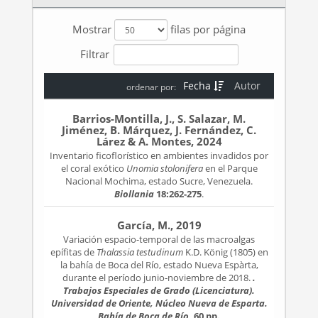
Mostrar
filas por página
Filtrar
Fecha
Autor
ordenar por:
Barrios-Montilla, J., S. Salazar, M.
Jiménez, B. Márquez, J. Fernández, C.
Lárez & A. Montes, 2024
Inventario ficoflorístico en ambientes invadidos por
el coral exótico
Unomia stolonifera
en el Parque
Nacional Mochima, estado Sucre, Venezuela.
Biollania
18:262-275
.
García, M., 2019
Variación espacio-temporal de las macroalgas
epífitas de
Thalassia testudinum
K.D. König (1805) en
la bahía de Boca del Río, estado Nueva Espàrta,
durante el período junio-noviembre de 2018.
.
Trabajos Especiales de Grado (Licenciatura).
Universidad de Oriente, Núcleo Nueva de Esparta.
Bahía de Boca de Río
, 60 pp.