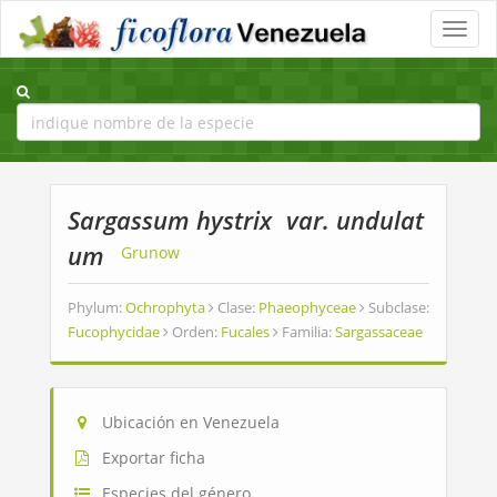
Toggle
naviga
Sargassum hystrix
var. undulat
um
Grunow
Phylum:
Ochrophyta
Clase:
Phaeophyceae
Subclase:
Fucophycidae
Orden:
Fucales
Familia:
Sargassaceae
Ubicación en Venezuela
Exportar ficha
Especies del género