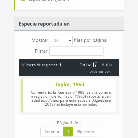
Especie reportada en
Mostrar
filas por página
Filtrar
Fecha
Autor
Número de registros:
1
ordenar por:
Taylor, 1960
Comentario: En Ganesan (1989) se cita como u
n registro incierto. Taylor (1960) reporta la vari
edad
undulatum
para esta especie; AlgaeBase
(2018) no incluye esta variedad.
Página 1 de 1
Anterior
1
Siguiente