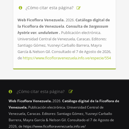
¿Cómo citar esta página?
Web Ficoflora Venezuela.
2026.
Catálogo digital de
la Ficoflora de Venezuela
.
Consulta de
Sargassum
hystrix var. undulatum
.
Publicación electrónica.
Universidad Central de Venezuela, Caracas. Editores:
Santiago Gómez, Yusneyi Carballo Barrera, Mayra
García & Nelson Gil. Consultado el 7 de Agosto de 2026,
de
https://www.ficofloravenezuela.info.ve/especie/554
¿Cómo citar esta página?
Web Ficoflora Venezuela.
2026.
Catálogo digital de la Ficoflora de
Venezuela.
Publicación electrónica. Universidad Central de
Venezuela, Caracas. Editores: Santiago Gómez, Yusneyi Carballo
Barrera, Mayra García & Nelson Gil. Consultado el 7 de Agosto de
2026, de
https://www.ficofloravenezuela.info.ve/