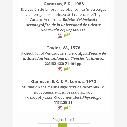
Ganesan, E.K., 1983
Evaluación de la flora macrobentónica (macroalgas
y fanerogamas marinas) de la cuenca del Tuy-
Cariaco, Venezuela.
Boletín del Instituto
Oceanográfico de la Universidad de Oriente,
Venezuela
22(1-2):145-175
.
pdf
Taylor, W., 1976
A check-list of Venezuelan marine algae.
Boletín de
la Sociedad Venezolana de Ciencias Naturales
.
22(132-133)
71-101 pp.
pdf
Ganesan, E.K. & A. Lemus, 1972
Studies on the marine algal flora of Venezuela. IV.
Botryocladia papenfussiana
sp. nov.
(Rhodophyceae, Rhodymeniales).
Phycologia
11(1):25-31
.
pdf
Página 1 de 1