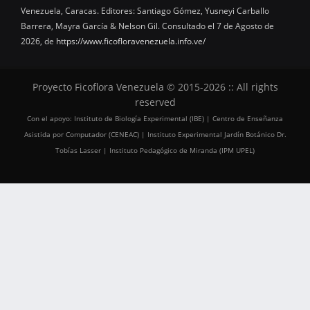
Venezuela, Caracas. Editores: Santiago Gómez, Yusneyi Carballo
Barrera, Mayra García & Nelson Gil. Consultado el 7 de Agosto de
2026, de
https://www.ficofloravenezuela.info.ve/
Proyecto Ficoflora Venezuela © 2015-2026 :: All rights
reserved
Con el apoyo: Instituto de Biología Experimental (IBE) | Centro de Enseñanza
Asistida por Computador (CENEAC) | Instituto Experimental Jardín Botánico Dr.
Tobías Lasser | Instituto Pedagógico de Miranda (IPM UPEL)