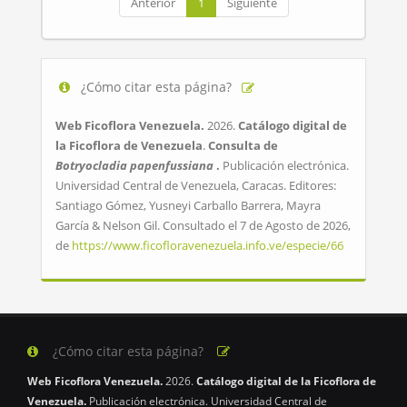
Anterior
1
Siguiente
¿Cómo citar esta página?
Web Ficoflora Venezuela.
2026.
Catálogo digital de
la Ficoflora de Venezuela
.
Consulta de
Botryocladia papenfussiana
.
Publicación electrónica.
Universidad Central de Venezuela, Caracas. Editores:
Santiago Gómez, Yusneyi Carballo Barrera, Mayra
García & Nelson Gil. Consultado el 7 de Agosto de 2026,
de
https://www.ficofloravenezuela.info.ve/especie/66
¿Cómo citar esta página?
Web Ficoflora Venezuela.
2026.
Catálogo digital de la Ficoflora de
Venezuela.
Publicación electrónica. Universidad Central de