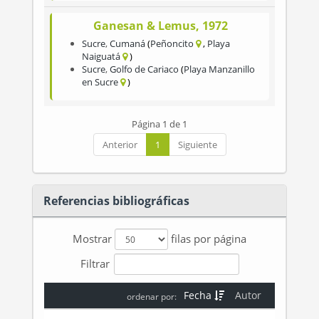
Ganesan & Lemus, 1972
Sucre
,
Cumaná
Peñoncito
Playa
Naiguatá
Sucre
,
Golfo de Cariaco
Playa Manzanillo
en Sucre
Página 1 de 1
Anterior
1
Siguiente
Referencias bibliográficas
Mostrar
filas por página
Filtrar
Fecha
Autor
ordenar por: