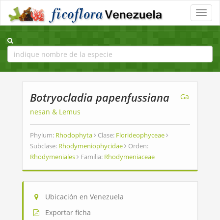
Toggle
naviga
Botryocladia papenfussiana
Ga
nesan & Lemus
Phylum:
Rhodophyta
Clase:
Florideophyceae
Subclase:
Rhodymeniophycidae
Orden:
Rhodymeniales
Familia:
Rhodymeniaceae
Ubicación en Venezuela
Exportar ficha