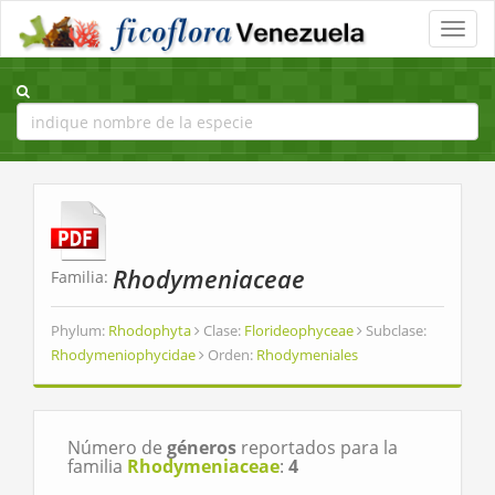
Toggle
naviga
Rhodymeniaceae
Familia:
Phylum:
Rhodophyta
Clase:
Florideophyceae
Subclase:
Rhodymeniophycidae
Orden:
Rhodymeniales
Número de
géneros
reportados para la
familia
Rhodymeniaceae
:
4