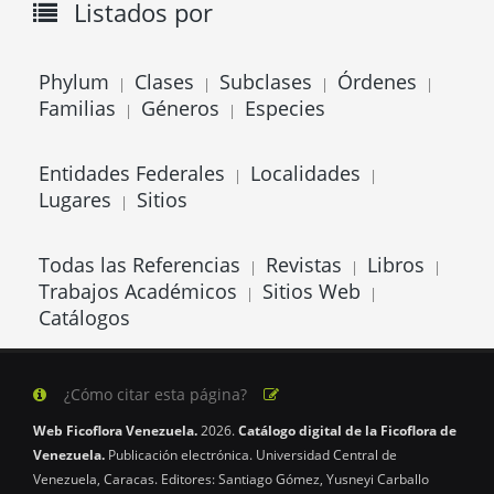
Listados por
Phylum
Clases
Subclases
Órdenes
|
|
|
|
Familias
Géneros
Especies
|
|
Entidades Federales
Localidades
|
|
Lugares
Sitios
|
Todas las Referencias
Revistas
Libros
|
|
|
Trabajos Académicos
Sitios Web
|
|
Catálogos
¿Cómo citar esta página?
Web Ficoflora Venezuela.
2026.
Catálogo digital de la Ficoflora de
Venezuela.
Publicación electrónica. Universidad Central de
Venezuela, Caracas. Editores: Santiago Gómez, Yusneyi Carballo