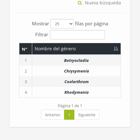
Nueva búsqueda
Mostrar
filas por página
Filtrar
Nombre del género
N°
1
Botryocladia
2
Chrysymenia
3
Coelarthrum
4
Rhodymenia
Página 1 de 1
Anterior
1
Siguiente