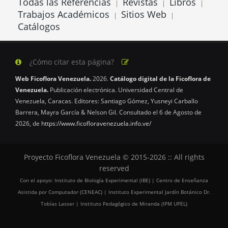
Todas las Referencias
Revistas
Libros
|
|
|
Trabajos Académicos
Sitios Web
|
|
Catálogos
¿Cómo citar esta página?
Web Ficoflora Venezuela.
2026.
Catálogo digital de la Ficoflora de
Venezuela.
Publicación electrónica. Universidad Central de
Venezuela, Caracas. Editores: Santiago Gómez, Yusneyi Carballo
Barrera, Mayra García & Nelson Gil. Consultado el 6 de Agosto de
2026, de
https://www.ficofloravenezuela.info.ve/
Proyecto Ficoflora Venezuela © 2015-2026 :: All rights
reserved
Con el apoyo: Instituto de Biología Experimental (IBE) | Centro de Enseñanza
Asistida por Computador (CENEAC) | Instituto Experimental Jardín Botánico Dr.
Tobías Lasser | Instituto Pedagógico de Miranda (IPM UPEL)