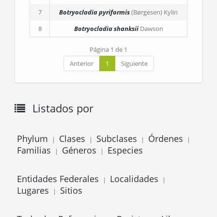
7
Botryocladia pyriformis
(Børgesen) Kylin
8
Botryocladia shanksii
Dawson
Página 1 de 1
Anterior
1
Siguiente
Listados por
Phylum
Clases
Subclases
Órdenes
|
|
|
|
Familias
Géneros
Especies
|
|
Entidades Federales
Localidades
|
|
Lugares
Sitios
|