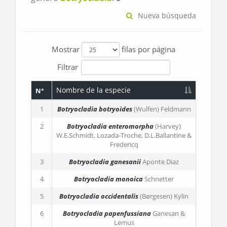
Nueva búsqueda
Mostrar
filas por página
Filtrar
Nombre de la especie
N°
1
Botryocladia botryoides
(Wulfen) Feldmann
2
Botryocladia enteromorpha
(Harvey)
W.E.Schmidt, Lozada-Troche, D.L.Ballantine &
Fredericq
3
Botryocladia ganesanii
Aponte Diaz
4
Botryocladia monoica
Schnetter
5
Botryocladia occidentalis
(Børgesen) Kylin
6
Botryocladia papenfussiana
Ganesan &
Lemus