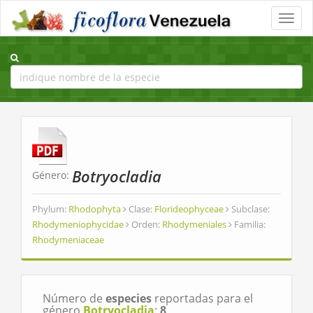
Toggle
naviga
Botryocladia
Género:
Phylum:
Rhodophyta
Clase:
Florideophyceae
Subclase:
Rhodymeniophycidae
Orden:
Rhodymeniales
Familia:
Rhodymeniaceae
Número de
especies
reportadas para el
género
Botryocladia
:
8