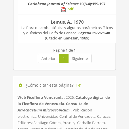
Caribbean Journal of Science
10(3-4):159-197
.
pdf
Lemus, A., 1970
La flora macrobentónica y algunos parámetros físicos
y químicos del Golfo de Cariaco.
Lagena
25/26:1-48
.
(Citado en Ganesan, 1989)
Página 1 de 1
Anterior
1
Siguiente
¿Cómo citar esta página?
Web Ficoflora Venezuela.
2026.
Catálogo digital de
la Ficoflora de Venezuela
.
Consulta de
Acrochaetium microscopicum
.
Publicación
electrónica. Universidad Central de Venezuela, Caracas.
Editores: Santiago Gómez, Yusneyi Carballo Barrera,