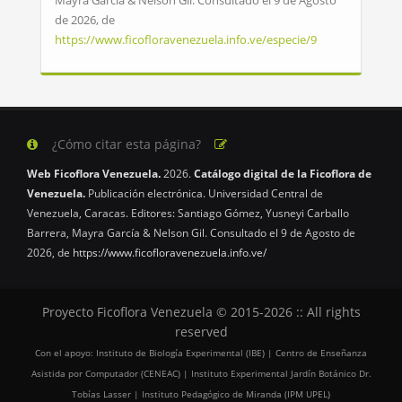
Mayra García & Nelson Gil. Consultado el 9 de Agosto
de 2026, de
https://www.ficofloravenezuela.info.ve/especie/9
¿Cómo citar esta página?
Web Ficoflora Venezuela.
2026.
Catálogo digital de la Ficoflora de
Venezuela.
Publicación electrónica. Universidad Central de
Venezuela, Caracas. Editores: Santiago Gómez, Yusneyi Carballo
Barrera, Mayra García & Nelson Gil. Consultado el 9 de Agosto de
2026, de
https://www.ficofloravenezuela.info.ve/
Proyecto Ficoflora Venezuela © 2015-2026 :: All rights
reserved
Con el apoyo: Instituto de Biología Experimental (IBE) | Centro de Enseñanza
Asistida por Computador (CENEAC) | Instituto Experimental Jardín Botánico Dr.
Tobías Lasser | Instituto Pedagógico de Miranda (IPM UPEL)