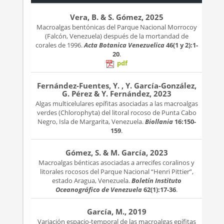
Vera, B. & S. Gómez, 2025
Macroalgas bentónicas del Parque Nacional Morrocoy
(Falcón, Venezuela) después de la mortandad de
corales de 1996.
Acta Botanica Venezuelica
46(1 y 2):1-
20
.
pdf
Fernández-Fuentes, Y. , Y. García-González,
G. Pérez & Y. Fernández, 2023
Algas multicelulares epífitas asociadas a las macroalgas
verdes (Chlorophyta) del litoral rocoso de Punta Cabo
Negro, Isla de Margarita, Venezuela.
Biollania
16:150-
159
.
Gómez, S. & M. García, 2023
Macroalgas bénticas asociadas a arrecifes coralinos y
litorales rocosos del Parque Nacional “Henri Pittier”,
estado Aragua, Venezuela.
Boletín Instituto
Oceanográfico de Venezuela
62(1):17-36
.
García, M., 2019
Variación espacio-temporal de las macroalgas epífitas