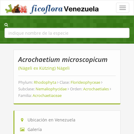
Toggle
naviga
Acrochaetium microscopicum
(Nägeli ex Kützing) Nägeli
Phylum:
Rhodophyta
Clase:
Florideophyceae
Subclase:
Nemaliophycidae
Orden:
Acrochaetiales
Familia:
Acrochaetiaceae
Ubicación en Venezuela
Galería