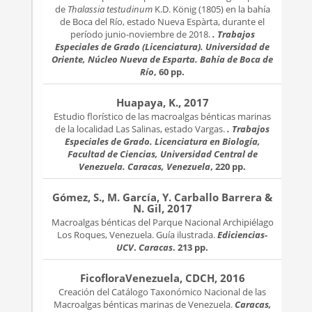
de
Thalassia testudinum
K.D. König (1805) en la bahía
de Boca del Río, estado Nueva Espàrta, durante el
período junio-noviembre de 2018.
. Trabajos
Especiales de Grado (Licenciatura). Universidad de
Oriente, Núcleo Nueva de Esparta. Bahía de Boca de
Río
, 60 pp.
Huapaya, K., 2017
Estudio florístico de las macroalgas bénticas marinas
de la localidad Las Salinas, estado Vargas.
. Trabajos
Especiales de Grado. Licenciatura en Biología,
Facultad de Ciencias, Universidad Central de
Venezuela. Caracas, Venezuela
, 220 pp.
Gómez, S., M. García, Y. Carballo Barrera &
N. Gil, 2017
Macroalgas bénticas del Parque Nacional Archipiélago
Los Roques, Venezuela. Guía ilustrada.
Ediciencias-
UCV
.
Caracas
. 213 pp.
FicofloraVenezuela, CDCH, 2016
Creación del Catálogo Taxonómico Nacional de las
Macroalgas bénticas marinas de Venezuela.
Caracas,