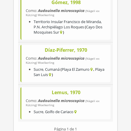
Gómez, 1998
Como:
Audouinella microscopica
(Nägeli ex
Kützing) Woelkerling
Territorio Insular Francisco de Miranda
,
P.N. Archipiélago Los Roques
Cayo Dos
Mosquises Sur
Díaz-Piferrer, 1970
Como:
Audouinella microscopica
(Nägeli ex
Kützing) Woelkerling
Sucre
,
Cumaná
Playa El Zamuro
Playa
San Luis
Lemus, 1970
Como:
Audouinella microscopica
(Nägeli ex
Kützing) Woelkerling
Sucre
,
Golfo de Cariaco
Página 1 de 1