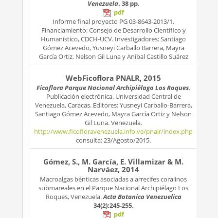
Venezuela
. 38 pp.
pdf
Informe final proyecto PG 03-8643-2013/1.
Financiamiento: Consejo de Desarrollo Científico y
Humanístico, CDCH-UCV. Investigadores: Santiago
Gómez Acevedo, Yusneyi Carballo Barrera, Mayra
García Ortiz, Nelson Gil Luna y Aníbal Castillo Suárez
WebFicoflora PNALR, 2015
Ficoflora Parque Nacional Archipiélago Los Roques
.
Publicación electrónica. Universidad Central de
Venezuela, Caracas. Editores: Yusneyi Carballo-Barrera,
Santiago Gómez Acevedo, Mayra García Ortiz y Nelson
Gil Luna. Venezuela.
http://www.ficofloravenezuela.info.ve/pnalr/index.php
consulta: 23/Agosto/2015.
Gómez, S., M. García, E. Villamizar & M.
Narváez, 2014
Macroalgas bénticas asociadas a arrecifes coralinos
submareales en el Parque Nacional Archipiélago Los
Roques, Venezuela.
Acta Botanica Venezuelica
34(2):245-255
.
pdf