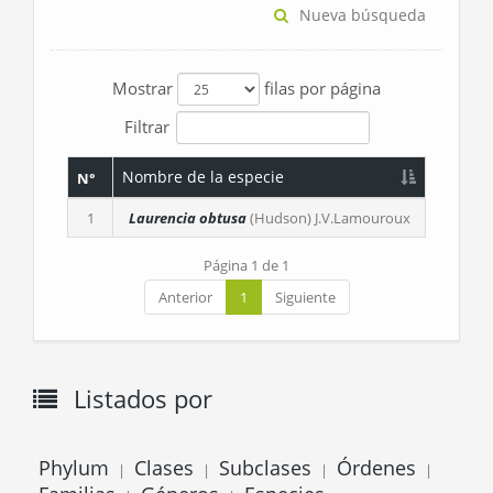
Nueva búsqueda
Mostrar
filas por página
Filtrar
Nombre de la especie
N°
1
Laurencia obtusa
(Hudson) J.V.Lamouroux
Página 1 de 1
Anterior
1
Siguiente
Listados por
Phylum
Clases
Subclases
Órdenes
|
|
|
|