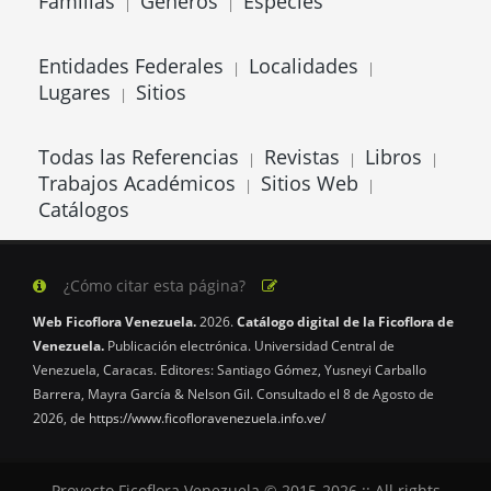
Familias
Géneros
Especies
|
|
Entidades Federales
Localidades
|
|
Lugares
Sitios
|
Todas las Referencias
Revistas
Libros
|
|
|
Trabajos Académicos
Sitios Web
|
|
Catálogos
¿Cómo citar esta página?
Web Ficoflora Venezuela.
2026.
Catálogo digital de la Ficoflora de
Venezuela.
Publicación electrónica. Universidad Central de
Venezuela, Caracas. Editores: Santiago Gómez, Yusneyi Carballo
Barrera, Mayra García & Nelson Gil. Consultado el 8 de Agosto de
2026, de
https://www.ficofloravenezuela.info.ve/
Proyecto Ficoflora Venezuela © 2015-2026 :: All rights