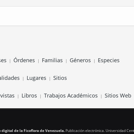
ses
Órdenes
Familias
Géneros
Especies
|
|
|
|
alidades
Lugares
Sitios
|
|
vistas
Libros
Trabajos Académicos
Sitios Web
|
|
|
 digital de la Ficoflora de Venezuela.
Publicación electrónica. Universidad Cent