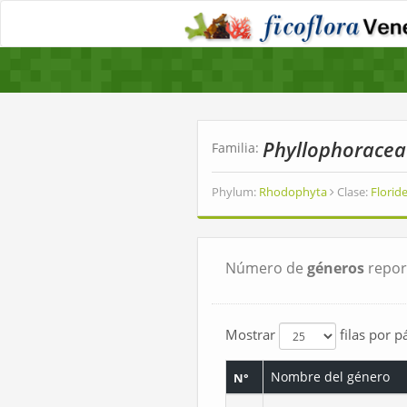
Phyllophoracea
Familia:
Phylum:
Rhodophyta
Clase:
Flori
Número de
géneros
repor
Mostrar
filas por p
Nombre del género
N°