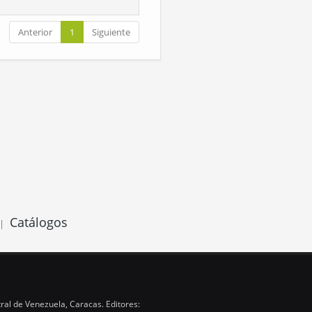
Anterior
1
Siguiente
Catálogos
|
ral de Venezuela, Caracas. Editores: