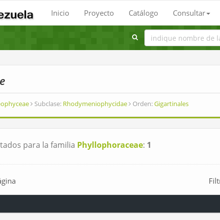
Inicio
Proyecto
Catálogo
Consultar
e
deophyceae
Subclase:
Rhodymeniophycidae
Orden:
Gigartinales
tados para la familia
Phyllophoraceae
:
1
ágina
Fil