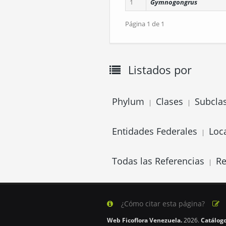
1
Gymnogongrus
Página 1 de 1
Listados por
Phylum
Clases
Subcla
|
|
Entidades Federales
Loc
|
Todas las Referencias
Re
|
¿Cómo citar esta página?
Web Ficoflora Venezuela.
2026.
Catálogo