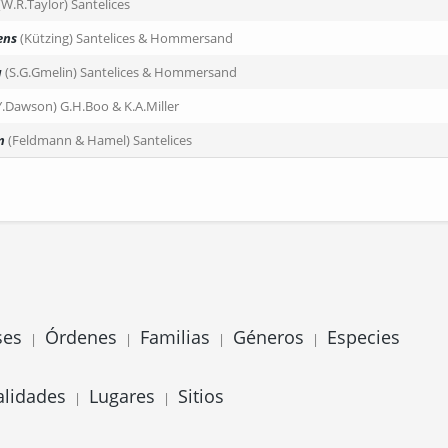
(W.R.Taylor) Santelices
ens
(Kützing) Santelices & Hommersand
a
(S.G.Gmelin) Santelices & Hommersand
Y.Dawson) G.H.Boo & K.A.Miller
m
(Feldmann & Hamel) Santelices
ses
Órdenes
Familias
Géneros
Especies
|
|
|
|
alidades
Lugares
Sitios
|
|