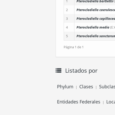
1
Pterocladiella bartlettii
2
Pterocladiella caerulesc
3
Pterocladiella capillace
4
Pterocladiella media
(E.
5
Pterocladiella sanctaru
Página 1 de 1
Listados por
Phylum
Clases
Subcla
|
|
Entidades Federales
Loc
|