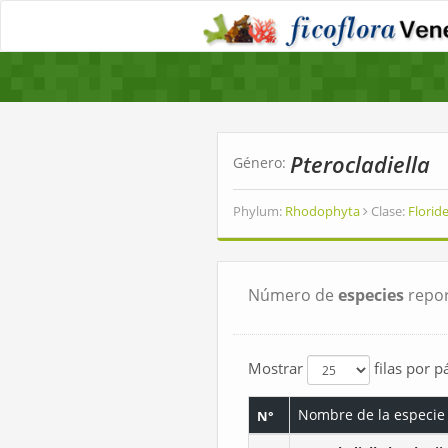
Pterocladiella
Género:
Phylum:
Rhodophyta
Clase:
Flori
Número de
especies
repor
Mostrar
filas por p
Nombre de la especie
N°