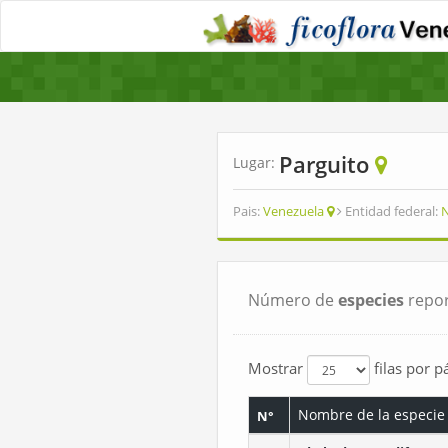
Parguito
Lugar:
Pais:
Venezuela
Entidad federal:
N
Número de
especies
repor
Mostrar
filas por p
Nombre de la especie
N°