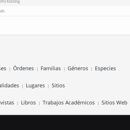
oth) Kützing
rdh
ses
Órdenes
Familias
Géneros
Especies
|
|
|
|
alidades
Lugares
Sitios
|
|
vistas
Libros
Trabajos Académicos
Sitios Web
|
|
|