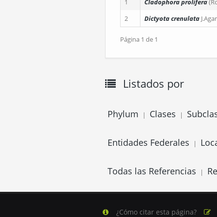
1
Cladophora prolifera
(R
2
Dictyota crenulata
J.Aga
Página 1 de 1
Listados por
Phylum
Clases
Subcla
|
|
Entidades Federales
Loc
|
Todas las Referencias
Re
|
¿Cómo citar esta página?