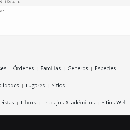
oth) Kützing
rdh
ses
Órdenes
Familias
Géneros
Especies
|
|
|
|
alidades
Lugares
Sitios
|
|
vistas
Libros
Trabajos Académicos
Sitios Web
|
|
|