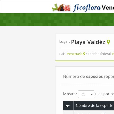
Playa Valdéz
Lugar:
Pais:
Venezuela
Entidad federal:
N
Número de
especies
repor
Mostrar
filas por p
Nombre de la especie
N°