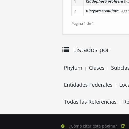
1
Cladophora prolifera
(R
2
Dictyota crenulata
J.Aga
Página 1 de 1
Listados por
Phylum
Clases
Subcla
|
|
Entidades Federales
Loc
|
Todas las Referencias
Re
|
¿Cómo citar esta página?