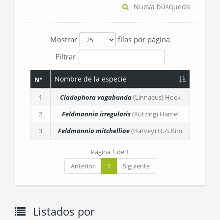
Nueva búsqueda
Mostrar
filas por página
Filtrar
Nombre de la especie
N°
1
Cladophora vagabunda
(Linnaeus) Hoek
2
Feldmannia irregularis
(Kützing) Hamel
3
Feldmannia mitchelliae
(Harvey) H.-S.Kim
Página 1 de 1
Anterior
1
Siguiente
Listados por