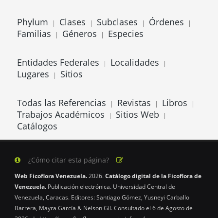
Phylum
Clases
Subclases
Órdenes
|
|
|
|
Familias
Géneros
Especies
|
|
Entidades Federales
Localidades
|
|
Lugares
Sitios
|
Todas las Referencias
Revistas
Libros
|
|
|
Trabajos Académicos
Sitios Web
|
|
Catálogos
¿Cómo citar esta página?
Web Ficoflora Venezuela.
2026.
Catálogo digital de la Ficoflora de
Venezuela.
Publicación electrónica. Universidad Central de
Venezuela, Caracas. Editores: Santiago Gómez, Yusneyi Carballo
Barrera, Mayra García & Nelson Gil. Consultado el 6 de Agosto de