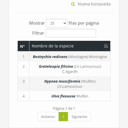
Nueva búsqueda
Mostrar
filas por página
Filtrar
Nombre de la especie
N°
1
Bostrychia radicans
(Montagne) Montagne
2
Grateloupia filicina
(J.V.Lamouroux)
C.Agardh
3
Hypnea musciformis
(Wulfen)
J.V.Lamouroux
4
Ulva flexuosa
Wulfen
Página 1 de 1
Anterior
1
Siguiente