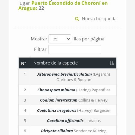
lugar
Puerto Escondido de Choroní en
Aragua:
22
Nueva búsqueda
Mostrar
filas por página
Filtrar
Nombre de la especie
N°
1
Asteronema breviarticulatum
(J.Agardh)
Ouriques & Bouzon
2
Chnoospora minima
(Hering) Papenfuss
3
Codium intertextum
Collins & Hervey
4
Coelothrix irregularis
(Harvey) Børgesen
5
Corallina officinalis
Linnaeus
6
Dictyota ciliolata
Sonder ex Kützing