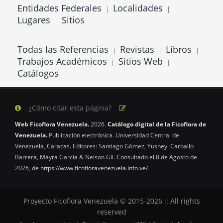
Entidades Federales
Localidades
|
|
Lugares
Sitios
|
Todas las Referencias
Revistas
Libros
|
|
|
Trabajos Académicos
Sitios Web
|
|
Catálogos
¿Cómo citar esta página?
Web Ficoflora Venezuela.
2026.
Catálogo digital de la Ficoflora de
Venezuela.
Publicación electrónica. Universidad Central de
Venezuela, Caracas. Editores: Santiago Gómez, Yusneyi Carballo
Barrera, Mayra García & Nelson Gil. Consultado el 8 de Agosto de
2026, de
https://www.ficofloravenezuela.info.ve/
Proyecto Ficoflora Venezuela © 2015-2026 :: All rights
reserved