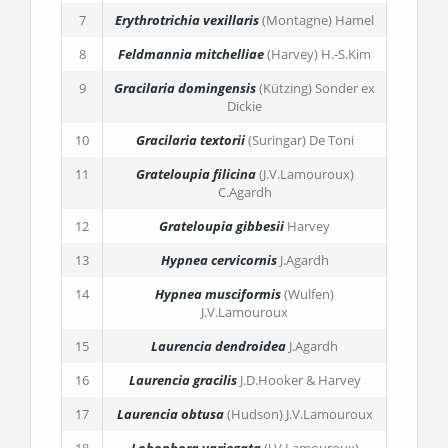
7
Erythrotrichia vexillaris
(Montagne) Hamel
8
Feldmannia mitchelliae
(Harvey) H.-S.Kim
9
Gracilaria domingensis
(Kützing) Sonder ex
Dickie
10
Gracilaria textorii
(Suringar) De Toni
11
Grateloupia filicina
(J.V.Lamouroux)
C.Agardh
12
Grateloupia gibbesii
Harvey
13
Hypnea cervicornis
J.Agardh
14
Hypnea musciformis
(Wulfen)
J.V.Lamouroux
15
Laurencia dendroidea
J.Agardh
16
Laurencia gracilis
J.D.Hooker & Harvey
17
Laurencia obtusa
(Hudson) J.V.Lamouroux