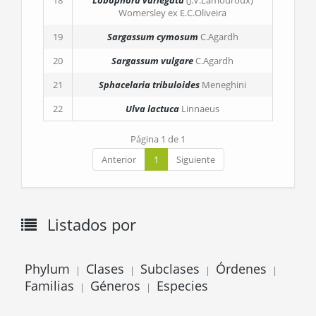
18
Lobophora variegata
(J.V.Lamouroux)
Womersley ex E.C.Oliveira
19
Sargassum cymosum
C.Agardh
20
Sargassum vulgare
C.Agardh
21
Sphacelaria tribuloides
Meneghini
22
Ulva lactuca
Linnaeus
Página 1 de 1
Anterior
1
Siguiente
Listados por
Phylum
Clases
Subclases
Órdenes
|
|
|
|
Familias
Géneros
Especies
|
|