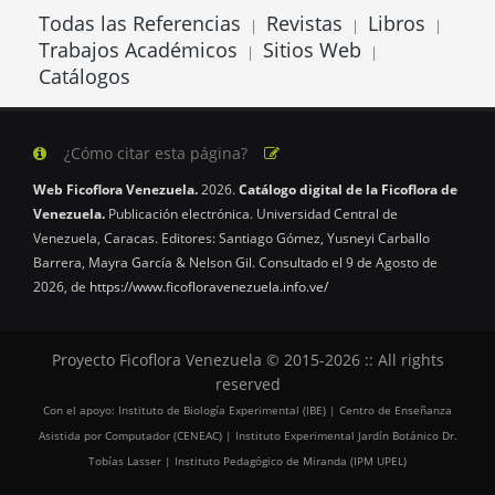
Todas las Referencias
Revistas
Libros
|
|
|
Trabajos Académicos
Sitios Web
|
|
Catálogos
¿Cómo citar esta página?
Web Ficoflora Venezuela.
2026.
Catálogo digital de la Ficoflora de
Venezuela.
Publicación electrónica. Universidad Central de
Venezuela, Caracas. Editores: Santiago Gómez, Yusneyi Carballo
Barrera, Mayra García & Nelson Gil. Consultado el 9 de Agosto de
2026, de
https://www.ficofloravenezuela.info.ve/
Proyecto Ficoflora Venezuela © 2015-2026 :: All rights
reserved
Con el apoyo: Instituto de Biología Experimental (IBE) | Centro de Enseñanza
Asistida por Computador (CENEAC) | Instituto Experimental Jardín Botánico Dr.
Tobías Lasser | Instituto Pedagógico de Miranda (IPM UPEL)