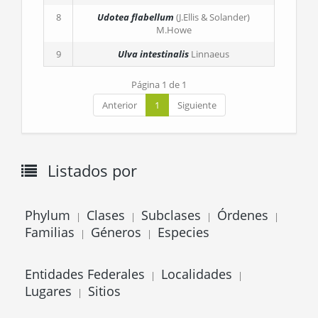
8
Udotea flabellum
(J.Ellis & Solander)
M.Howe
9
Ulva intestinalis
Linnaeus
Página 1 de 1
Anterior
1
Siguiente
Listados por
Phylum
Clases
Subclases
Órdenes
|
|
|
|
Familias
Géneros
Especies
|
|
Entidades Federales
Localidades
|
|
Lugares
Sitios
|