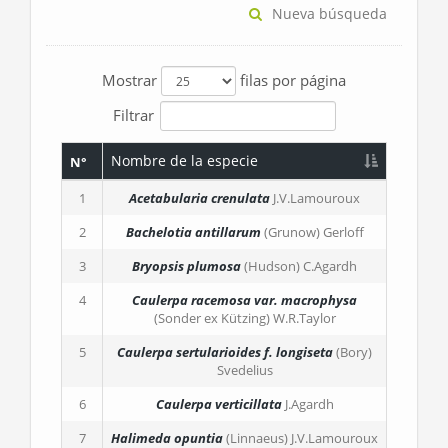
Nueva búsqueda
Mostrar
filas por página
Filtrar
Nombre de la especie
N°
1
Acetabularia crenulata
J.V.Lamouroux
2
Bachelotia antillarum
(Grunow) Gerloff
3
Bryopsis plumosa
(Hudson) C.Agardh
4
Caulerpa racemosa
var. macrophysa
(Sonder ex Kützing) W.R.Taylor
5
Caulerpa sertularioides
f. longiseta
(Bory)
Svedelius
6
Caulerpa verticillata
J.Agardh
7
Halimeda opuntia
(Linnaeus) J.V.Lamouroux