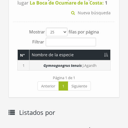
lugar
La Boca de Ocumare de la Costa:
1
Nueva búsqueda
Mostrar
filas por página
Filtrar
Nombre de la especie
N°
1
Gymnogongrus tenuis
J.Agardh
Página 1 de 1
Anterior
1
Siguiente
Listados por