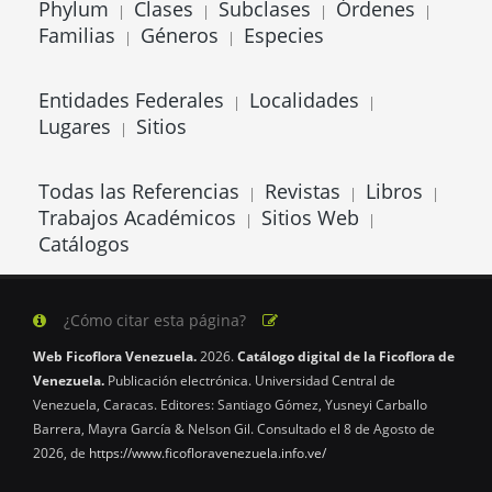
Phylum
Clases
Subclases
Órdenes
|
|
|
|
Familias
Géneros
Especies
|
|
Entidades Federales
Localidades
|
|
Lugares
Sitios
|
Todas las Referencias
Revistas
Libros
|
|
|
Trabajos Académicos
Sitios Web
|
|
Catálogos
¿Cómo citar esta página?
Web Ficoflora Venezuela.
2026.
Catálogo digital de la Ficoflora de
Venezuela.
Publicación electrónica. Universidad Central de
Venezuela, Caracas. Editores: Santiago Gómez, Yusneyi Carballo
Barrera, Mayra García & Nelson Gil. Consultado el 8 de Agosto de
2026, de
https://www.ficofloravenezuela.info.ve/