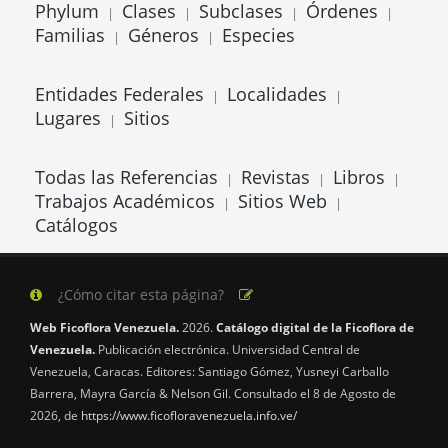
Phylum
Clases
Subclases
Órdenes
|
|
|
|
Familias
Géneros
Especies
|
|
Entidades Federales
Localidades
|
|
Lugares
Sitios
|
Todas las Referencias
Revistas
Libros
|
|
|
Trabajos Académicos
Sitios Web
|
|
Catálogos
¿Cómo citar esta página?
Web Ficoflora Venezuela.
2026.
Catálogo digital de la Ficoflora de
Venezuela.
Publicación electrónica. Universidad Central de
Venezuela, Caracas. Editores: Santiago Gómez, Yusneyi Carballo
Barrera, Mayra García & Nelson Gil. Consultado el 8 de Agosto de
2026, de
https://www.ficofloravenezuela.info.ve/