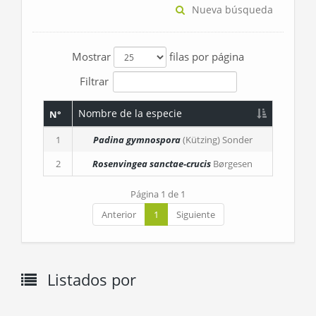
Nueva búsqueda
Mostrar
filas por página
Filtrar
Nombre de la especie
N°
1
Padina gymnospora
(Kützing) Sonder
2
Rosenvingea sanctae-crucis
Børgesen
Página 1 de 1
Anterior
1
Siguiente
Listados por