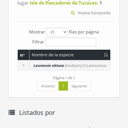
lugar
Isla de Pescadores de Tucacas:
1
Nueva búsqueda
Mostrar
filas por página
Filtrar
Nombre de la especie
N°
1
Laurencia obtusa
(Hudson) J.V.Lamouroux
Página 1 de 1
Anterior
1
Siguiente
Listados por