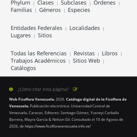
Phylum
Clases
Subclases
Órdenes
|
|
|
|
Familias
Géneros
Especies
|
|
Entidades Federales
Localidades
|
|
Lugares
Sitios
|
Todas las Referencias
Revistas
Libros
|
|
|
Trabajos Académicos
Sitios Web
|
|
Catálogos
¿Cómo citar esta página?
Web Ficoflora Venezuela.
2026.
Catálogo digital de la Ficoflora de
Venezuela.
Publicación electrónica. Universidad Central de
Venezuela, Caracas. Editores: Santiago Gómez, Yusneyi Carballo
Barrera, Mayra García & Nelson Gil. Consultado el 10 de Agosto de
2026, de
https://www.ficofloravenezuela.info.ve/