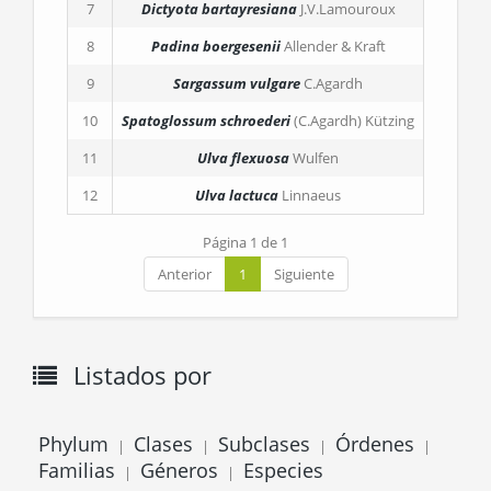
7
Dictyota bartayresiana
J.V.Lamouroux
8
Padina boergesenii
Allender & Kraft
9
Sargassum vulgare
C.Agardh
10
Spatoglossum schroederi
(C.Agardh) Kützing
11
Ulva flexuosa
Wulfen
12
Ulva lactuca
Linnaeus
Página 1 de 1
Anterior
1
Siguiente
Listados por
Phylum
Clases
Subclases
Órdenes
|
|
|
|
Familias
Géneros
Especies
|
|