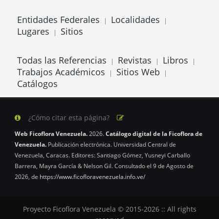
Entidades Federales
Localidades
|
|
Lugares
Sitios
|
Todas las Referencias
Revistas
Libros
|
|
|
Trabajos Académicos
Sitios Web
|
|
Catálogos
¿Cómo citar esta página?
Web Ficoflora Venezuela.
2026.
Catálogo digital de la Ficoflora de
Venezuela.
Publicación electrónica. Universidad Central de
Venezuela, Caracas. Editores: Santiago Gómez, Yusneyi Carballo
Barrera, Mayra García & Nelson Gil. Consultado el 9 de Agosto de
2026, de
https://www.ficofloravenezuela.info.ve/
Proyecto Ficoflora Venezuela © 2015-2026 :: All rights