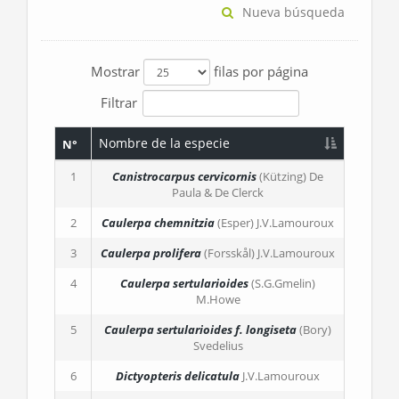
Nueva búsqueda
Mostrar
filas por página
Filtrar
Nombre de la especie
N°
1
Canistrocarpus cervicornis
(Kützing) De
Paula & De Clerck
2
Caulerpa chemnitzia
(Esper) J.V.Lamouroux
3
Caulerpa prolifera
(Forsskål) J.V.Lamouroux
4
Caulerpa sertularioides
(S.G.Gmelin)
M.Howe
5
Caulerpa sertularioides
f. longiseta
(Bory)
Svedelius
6
Dictyopteris delicatula
J.V.Lamouroux