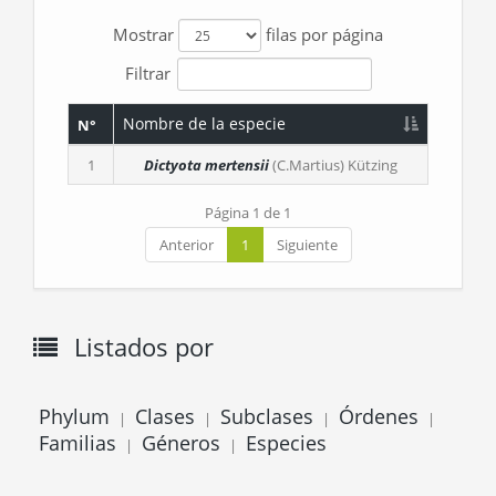
Mostrar
filas por página
Filtrar
Nombre de la especie
N°
1
Dictyota mertensii
(C.Martius) Kützing
Página 1 de 1
Anterior
1
Siguiente
Listados por
Phylum
Clases
Subclases
Órdenes
|
|
|
|
Familias
Géneros
Especies
|
|