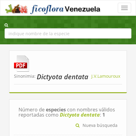
Toggle
naviga
Dictyota dentata
Sinonimia:
J.V.Lamouroux
Número de
especies
con nombres válidos
reportadas como
Dictyota dentata
:
1
Nueva búsqueda