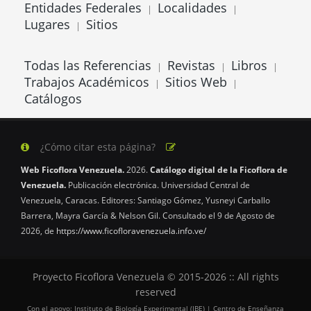
Entidades Federales
Localidades
|
|
Lugares
Sitios
|
Todas las Referencias
Revistas
Libros
|
|
|
Trabajos Académicos
Sitios Web
|
|
Catálogos
¿Cómo citar esta página?
Web Ficoflora Venezuela.
2026.
Catálogo digital de la Ficoflora de
Venezuela.
Publicación electrónica. Universidad Central de
Venezuela, Caracas. Editores: Santiago Gómez, Yusneyi Carballo
Barrera, Mayra García & Nelson Gil. Consultado el 9 de Agosto de
2026, de
https://www.ficofloravenezuela.info.ve/
Proyecto Ficoflora Venezuela © 2015-2026 :: All rights
reserved
Con el apoyo: Instituto de Biología Experimental (IBE) | Centro de Enseñanza