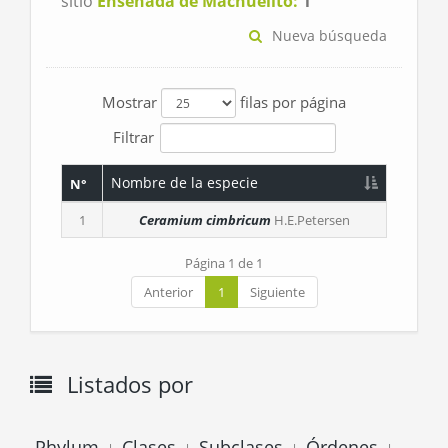
sitio
Ensenada de Machuelito:
1
Nueva búsqueda
Mostrar
filas por página
Filtrar
Nombre de la especie
N°
1
Ceramium cimbricum
H.E.Petersen
Página 1 de 1
Anterior
1
Siguiente
Listados por
Phylum
Clases
Subclases
Órdenes