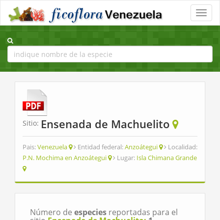
Toggle
naviga
Ensenada de Machuelito
Sitio:
Pais:
Venezuela
Entidad federal:
Anzoátegui
Localidad:
P.N. Mochima en Anzoátegui
Lugar:
Isla Chimana Grande
Número de
especies
reportadas para el