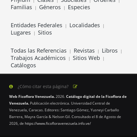
|
|
|
|
Familias
Géneros
Especies
|
|
Entidades Federales
Localidades
|
|
Lugares
Sitios
|
Todas las Referencias
Revistas
Libros
|
|
|
Trabajos Académicos
Sitios Web
|
|
Catálogos
¿Cómo citar esta página?
Web Ficoflora Venezuela.
2026.
Catálogo digital de la Ficoflora de
Venezuela.
Publicación electrónica. Universidad Central de
Venezuela, Caracas. Editores: Santiago Gómez, Yusneyi Carballo
Barrera, Mayra García & Nelson Gil. Consultado el 8 de Agosto de
2026, de
https://www.ficofloravenezuela.info.ve/