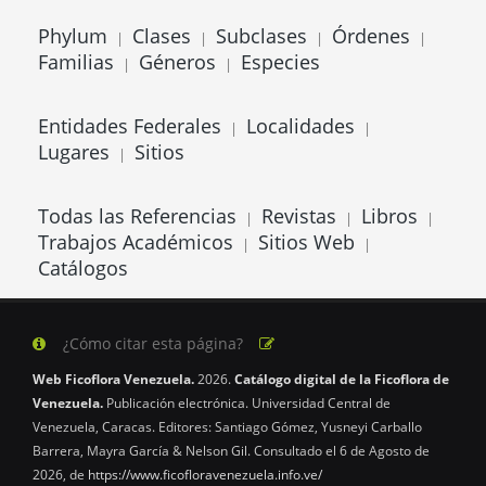
Phylum
Clases
Subclases
Órdenes
|
|
|
|
Familias
Géneros
Especies
|
|
Entidades Federales
Localidades
|
|
Lugares
Sitios
|
Todas las Referencias
Revistas
Libros
|
|
|
Trabajos Académicos
Sitios Web
|
|
Catálogos
¿Cómo citar esta página?
Web Ficoflora Venezuela.
2026.
Catálogo digital de la Ficoflora de
Venezuela.
Publicación electrónica. Universidad Central de
Venezuela, Caracas. Editores: Santiago Gómez, Yusneyi Carballo
Barrera, Mayra García & Nelson Gil. Consultado el 6 de Agosto de
2026, de
https://www.ficofloravenezuela.info.ve/