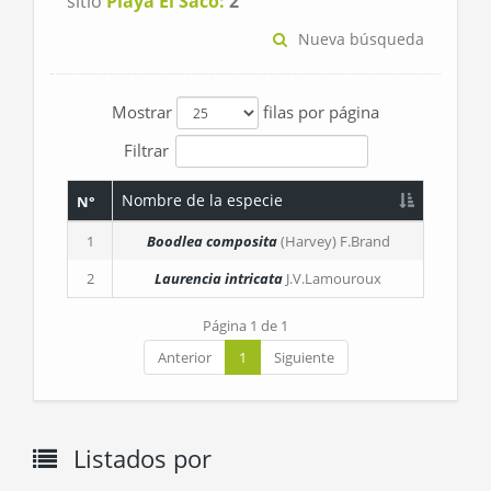
sitio
Playa El Saco:
2
Nueva búsqueda
Mostrar
filas por página
Filtrar
Nombre de la especie
N°
1
Boodlea composita
(Harvey) F.Brand
2
Laurencia intricata
J.V.Lamouroux
Página 1 de 1
Anterior
1
Siguiente
Listados por