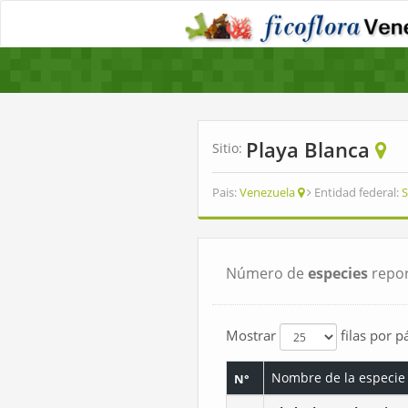
Playa Blanca
Sitio:
Pais:
Venezuela
Entidad federal:
S
Número de
especies
repor
Mostrar
filas por p
Nombre de la especie
N°