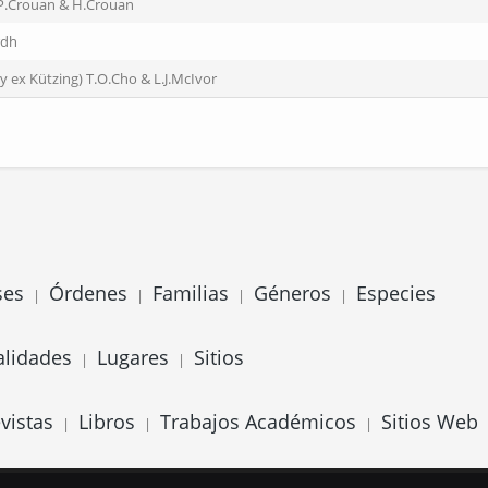
P.Crouan & H.Crouan
rdh
y ex Kützing) T.O.Cho & L.J.McIvor
ses
Órdenes
Familias
Géneros
Especies
|
|
|
|
alidades
Lugares
Sitios
|
|
vistas
Libros
Trabajos Académicos
Sitios Web
|
|
|