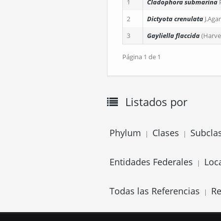
1
Cladophora submarina
2
Dictyota crenulata
J.Aga
3
Gayliella flaccida
(Harve
Página 1 de 1
Listados por
Phylum
Clases
Subcla
|
|
Entidades Federales
Loc
|
Todas las Referencias
Re
|