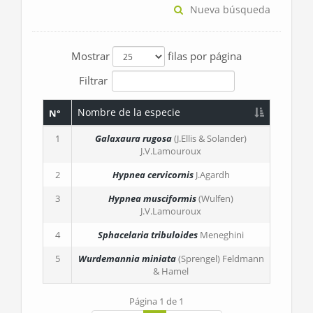
Nueva búsqueda
Mostrar
filas por página
Filtrar
Nombre de la especie
N°
1
Galaxaura rugosa
(J.Ellis & Solander)
J.V.Lamouroux
2
Hypnea cervicornis
J.Agardh
3
Hypnea musciformis
(Wulfen)
J.V.Lamouroux
4
Sphacelaria tribuloides
Meneghini
5
Wurdemannia miniata
(Sprengel) Feldmann
& Hamel
Página 1 de 1