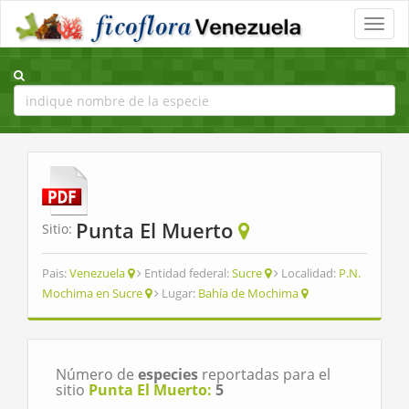
Toggle
naviga
Punta El Muerto
Sitio:
Pais:
Venezuela
Entidad federal:
Sucre
Localidad:
P.N.
Mochima en Sucre
Lugar:
Bahía de Mochima
Número de
especies
reportadas para el
sitio
Punta El Muerto:
5