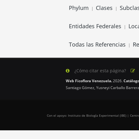
Phylum
Clases
Subcla
|
|
Entidades Federales
Loc
|
Todas las Referencias
Re
|
¿Cómo citar esta página?
Web Ficoflora Venezuela.
2026.
Catálogo
Santiago Gómez, Yusneyi Carballo Barrera
Con el apoyo: Instituto de Biología Experimental (IBE) | Cen