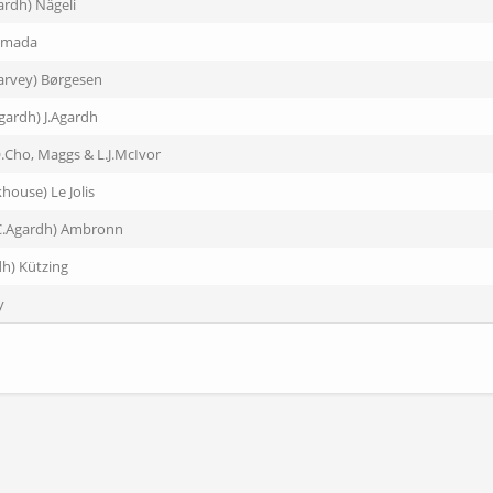
ardh) Nägeli
amada
arvey) Børgesen
gardh) J.Agardh
.Cho, Maggs & L.J.McIvor
khouse) Le Jolis
C.Agardh) Ambronn
dh) Kützing
y