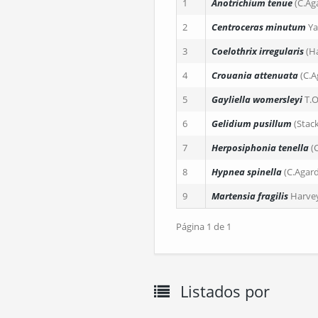
1
Anotrichium tenue
(C.Ag
2
Centroceras minutum
Y
3
Coelothrix irregularis
(H
4
Crouania attenuata
(C.A
5
Gayliella womersleyi
T.O
6
Gelidium pusillum
(Stac
7
Herposiphonia tenella
(
8
Hypnea spinella
(C.Agar
9
Martensia fragilis
Harve
Página 1 de 1
Listados por