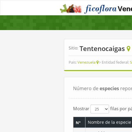
Tentenocaigas
Sitio:
Pais:
Venezuela
Entidad federal:
S
Número de
especies
repor
Mostrar
filas por p
Nombre de la especie
N°