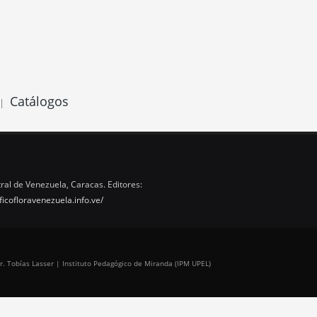
Catálogos
|
ral de Venezuela, Caracas. Editores:
ficofloravenezuela.info.ve/
r. Tobías Lasser | Instituto Pedagógico de Miranda (IPM UPEL)