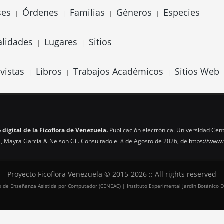
ses
Órdenes
Familias
Géneros
Especies
|
|
|
|
alidades
Lugares
Sitios
|
|
vistas
Libros
Trabajos Académicos
Sitios Web
|
|
|
 digital de la Ficoflora de Venezuela.
Publicación electrónica. Universidad Cent
, Mayra García & Nelson Gil. Consultado el 8 de Agosto de 2026, de
https://www.
Proyecto Ficoflora Venezuela © 2015-2026 :: All rights reserved
tro de Enseñanza Asistida por Computador (CENEAC) | Instituto Experimental Jardín Botánico D