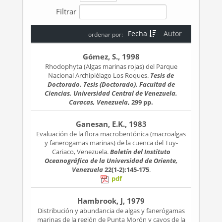
Filtrar
Fecha
Autor
ordenar por:
Gómez, S., 1998
Rhodophyta (Algas marinas rojas) del Parque
Nacional Archipiélago Los Roques.
Tesis de
Doctorado. Tesis (Doctorado). Facultad de
Ciencias, Universidad Central de Venezuela.
Caracas, Venezuela
, 299 pp.
Ganesan, E.K., 1983
Evaluación de la flora macrobentónica (macroalgas
y fanerogamas marinas) de la cuenca del Tuy-
Cariaco, Venezuela.
Boletín del Instituto
Oceanográfico de la Universidad de Oriente,
Venezuela
22(1-2):145-175
.
pdf
Hambrook, J, 1979
Distribución y abundancia de algas y fanerógamas
marinas de la región de Punta Morón y cayos de la