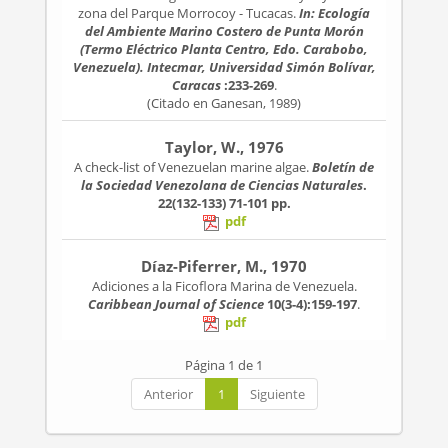
zona del Parque Morrocoy - Tucacas.
In: Ecología
del Ambiente Marino Costero de Punta Morón
(Termo Eléctrico Planta Centro, Edo. Carabobo,
Venezuela). Intecmar, Universidad Simón Bolívar,
Caracas
:233-269
.
(Citado en Ganesan, 1989)
Taylor, W., 1976
A check-list of Venezuelan marine algae.
Boletín de
la Sociedad Venezolana de Ciencias Naturales
.
22(132-133)
71-101 pp.
pdf
Díaz-Piferrer, M., 1970
Adiciones a la Ficoflora Marina de Venezuela.
Caribbean Journal of Science
10(3-4):159-197
.
pdf
Página 1 de 1
Anterior
1
Siguiente