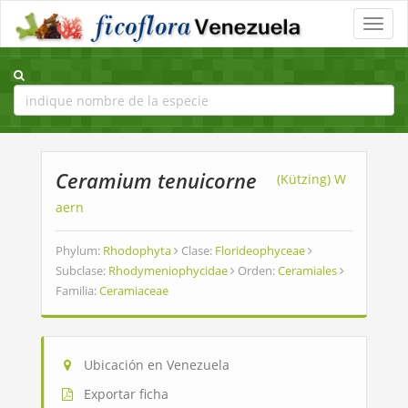
Toggle
naviga
Ceramium tenuicorne
(Kützing) W
aern
Phylum:
Rhodophyta
Clase:
Florideophyceae
Subclase:
Rhodymeniophycidae
Orden:
Ceramiales
Familia:
Ceramiaceae
Ubicación en Venezuela
Exportar ficha