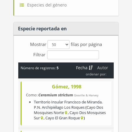
Especies del género
Especie reportada en
Mostrar
filas por página
Filtrar
Fecha
Autor
Número de registros:
5
ordenar por:
Gómez, 1998
Como:
Ceramium strictum
Greville & Harvey
Territorio Insular Francisco de Miranda
,
P.N. Archipiélago Los Roques
Cayo Dos
Mosquises Norte
Cayo Dos Mosquises
Sur
Cayo El Gran Roque