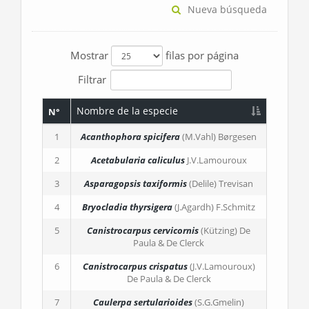
Nueva búsqueda
Mostrar
filas por página
Filtrar
Nombre de la especie
N°
1
Acanthophora spicifera
(M.Vahl) Børgesen
2
Acetabularia caliculus
J.V.Lamouroux
3
Asparagopsis taxiformis
(Delile) Trevisan
4
Bryocladia thyrsigera
(J.Agardh) F.Schmitz
5
Canistrocarpus cervicornis
(Kützing) De
Paula & De Clerck
6
Canistrocarpus crispatus
(J.V.Lamouroux)
De Paula & De Clerck
7
Caulerpa sertularioides
(S.G.Gmelin)