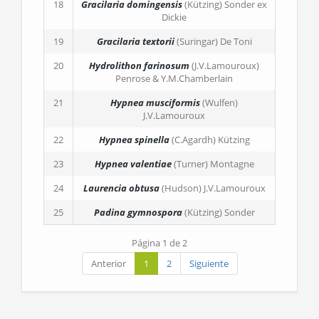
18
Gracilaria domingensis
(Kützing) Sonder ex
Dickie
19
Gracilaria textorii
(Suringar) De Toni
20
Hydrolithon farinosum
(J.V.Lamouroux)
Penrose & Y.M.Chamberlain
21
Hypnea musciformis
(Wulfen)
J.V.Lamouroux
22
Hypnea spinella
(C.Agardh) Kützing
23
Hypnea valentiae
(Turner) Montagne
24
Laurencia obtusa
(Hudson) J.V.Lamouroux
25
Padina gymnospora
(Kützing) Sonder
Página 1 de 2
Anterior
1
2
Siguiente