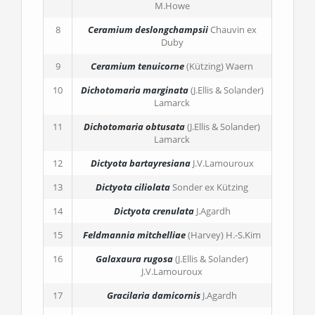
M.Howe
8
Ceramium deslongchampsii
Chauvin ex
Duby
9
Ceramium tenuicorne
(Kützing) Waern
10
Dichotomaria marginata
(J.Ellis & Solander)
Lamarck
11
Dichotomaria obtusata
(J.Ellis & Solander)
Lamarck
12
Dictyota bartayresiana
J.V.Lamouroux
13
Dictyota ciliolata
Sonder ex Kützing
14
Dictyota crenulata
J.Agardh
15
Feldmannia mitchelliae
(Harvey) H.-S.Kim
16
Galaxaura rugosa
(J.Ellis & Solander)
J.V.Lamouroux
17
Gracilaria damicornis
J.Agardh