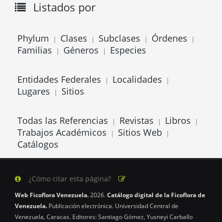
Listados por
Phylum
Clases
Subclases
Órdenes
|
|
|
|
Familias
Géneros
Especies
|
|
Entidades Federales
Localidades
|
|
Lugares
Sitios
|
Todas las Referencias
Revistas
Libros
|
|
|
Trabajos Académicos
Sitios Web
|
|
Catálogos
¿Cómo citar esta página?
Web Ficoflora Venezuela.
2026.
Catálogo digital de la Ficoflora de
Venezuela.
Publicación electrónica. Universidad Central de
Venezuela, Caracas. Editores: Santiago Gómez, Yusneyi Carballo