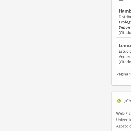
Hambr
Distri
Ecolog
Simón 
(Citad
Lemus
Estudio
Venezu
(Citad
Página 1
¿Có
Web Fic
Universi
Agosto 