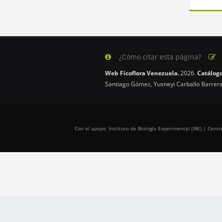
¿Cómo citar esta página?
Web Ficoflora Venezuela.
2026.
Catálogo
Santiago Gómez, Yusneyi Carballo Barrera
Con el apoyo: Instituto de Biología Experimental (IBE) | Cen