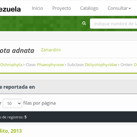
Inicio
Proyecto
Catálogo
Consultar
yota adnata
Zanardini
Ochrophyta
Clase:
Phaeophyceae
Subclase:
Dictyotophycidae
Orden:
D
e reportada en
ar
filas por página
 de registros:
5
ito, 2013