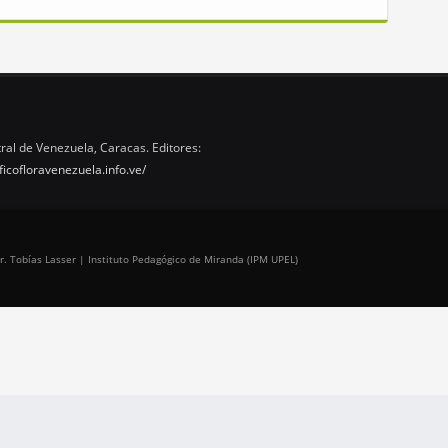
ral de Venezuela, Caracas. Editores:
ficofloravenezuela.info.ve/
r. Tobías Lasser | Instituto Pedagógico de Miranda (IPM UPEL)