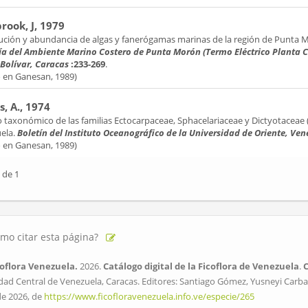
ook, J, 1979
bución y abundancia de algas y fanerógamas marinas de la región de Punta 
ía del Ambiente Marino Costero de Punta Morón (Termo Eléctrico Planta C
Bolívar, Caracas
:233-269
.
o en Ganesan, 1989)
, A., 1974
 taxonómico de las familias Ectocarpaceae, Sphacelariaceae y Dictyotaceae 
ela.
Boletín del Instituto Oceanográfico de la Universidad de Oriente, Ve
o en Ganesan, 1989)
 de 1
mo citar esta página?
oflora Venezuela.
2026.
Catálogo digital de la Ficoflora de Venezuela
.
dad Central de Venezuela, Caracas. Editores: Santiago Gómez, Yusneyi Carbal
de 2026, de
https://www.ficofloravenezuela.info.ve/especie/265