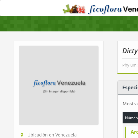
Dict
Phylum:
Especi
Mostr
Número
Ard
Ubicación en Venezuela