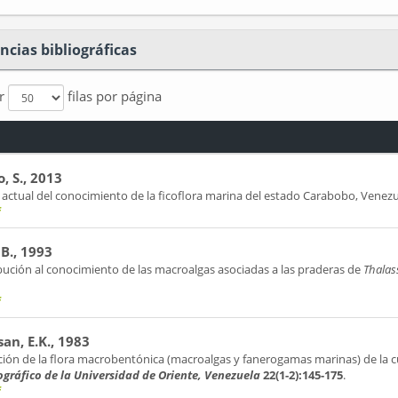
ncias bibliográficas
ar
filas por página
, S., 2013
 actual del conocimiento de la ficoflora marina del estado Carabobo, Venez
f
 B., 1993
bución al conocimiento de las macroalgas asociadas a las praderas de
Thalas
f
an, E.K., 1983
ción de la flora macrobentónica (macroalgas y fanerogamas marinas) de la c
gráfico de la Universidad de Oriente, Venezuela
22(1-2):145-175
.
f