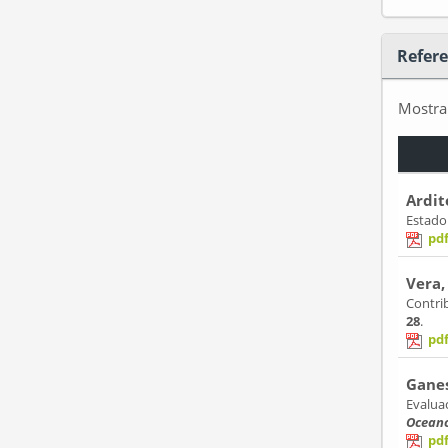
Refere
Mostr
Ardito
Estado
pd
Vera,
Contri
28
.
pd
Ganes
Evalua
Oceano
pd