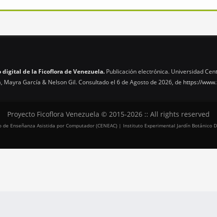
 digital de la Ficoflora de Venezuela.
Publicación electrónica. Universidad Cent
, Mayra García & Nelson Gil. Consultado el 6 de Agosto de 2026, de
https://www.
Proyecto Ficoflora Venezuela © 2015-2026 :: All rights reserved
tro de Enseñanza Asistida por Computador (CENEAC) | Instituto Experimental Jardín Botánico D