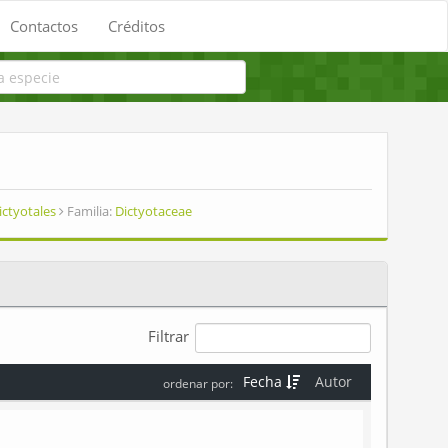
Contactos
Créditos
ictyotales
Familia:
Dictyotaceae
Filtrar
Fecha
Autor
ordenar por: