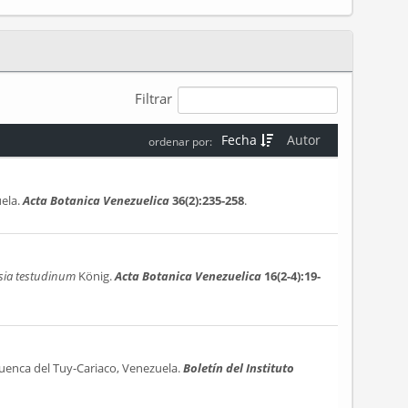
Filtrar
Fecha
Autor
ordenar por:
uela.
Acta Botanica Venezuelica
36(2):235-258
.
sia testudinum
König.
Acta Botanica Venezuelica
16(2-4):19-
uenca del Tuy-Cariaco, Venezuela.
Boletín del Instituto