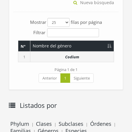
Nueva búsqueda
Mostrar
filas por página
Filtrar
Nombre del género
N°
1
Codium
Página 1 de 1
Anterior
1
Siguiente
Listados por
Phylum
Clases
Subclases
Órdenes
|
|
|
|
Familias
Géneros
Especies
|
|