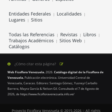
Entidades Federales
Localidades
|
|
Lugares
Sitios
|
Todas las Referencias
Revistas
Libros
|
|
|
Trabajos Académicos
Sitios Web
|
|
Catálogos
¿Cómo citar esta página?
Web Ficoflora Venezuela.
2026.
Catálogo digital de la Ficoflora de
Venezuela.
Publicación electrónica. Universidad Central de
Venezuela, Caracas. Editores: Santiago Gómez, Yusneyi Carballo
Barrera, Mayra García & Nelson Gil. Consultado el 7 de Agosto de
2026, de
https://www.ficofloravenezuela.info.ve/
Proyecto Ficoflora Venezuela © 2015-2026 :: All rights