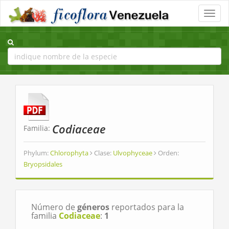
Toggle
naviga
Codiaceae
Familia:
Phylum:
Chlorophyta
Clase:
Ulvophyceae
Orden:
Bryopsidales
Número de
géneros
reportados para la
familia
Codiaceae
:
1