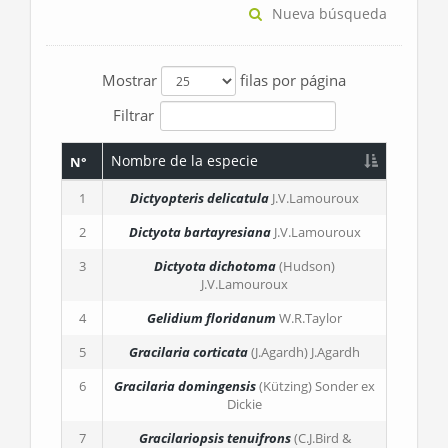
Nueva búsqueda
Mostrar
filas por página
Filtrar
Nombre de la especie
N°
1
Dictyopteris delicatula
J.V.Lamouroux
2
Dictyota bartayresiana
J.V.Lamouroux
3
Dictyota dichotoma
(Hudson)
J.V.Lamouroux
4
Gelidium floridanum
W.R.Taylor
5
Gracilaria corticata
(J.Agardh) J.Agardh
6
Gracilaria domingensis
(Kützing) Sonder ex
Dickie
7
Gracilariopsis tenuifrons
(C.J.Bird &