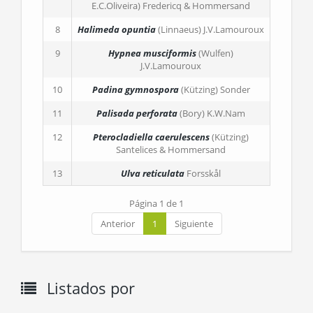
E.C.Oliveira) Fredericq & Hommersand
8
Halimeda opuntia
(Linnaeus) J.V.Lamouroux
9
Hypnea musciformis
(Wulfen)
J.V.Lamouroux
10
Padina gymnospora
(Kützing) Sonder
11
Palisada perforata
(Bory) K.W.Nam
12
Pterocladiella caerulescens
(Kützing)
Santelices & Hommersand
13
Ulva reticulata
Forsskål
Página 1 de 1
Anterior
1
Siguiente
Listados por