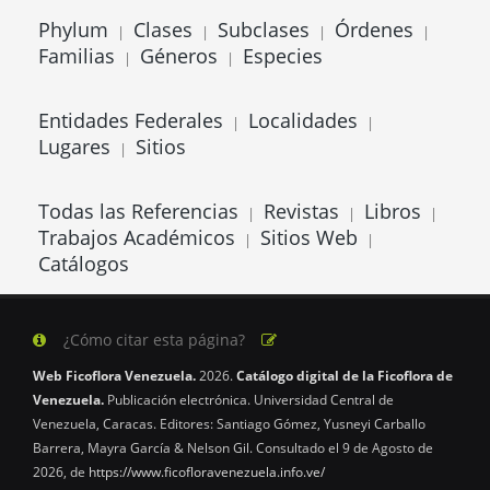
Phylum
Clases
Subclases
Órdenes
|
|
|
|
Familias
Géneros
Especies
|
|
Entidades Federales
Localidades
|
|
Lugares
Sitios
|
Todas las Referencias
Revistas
Libros
|
|
|
Trabajos Académicos
Sitios Web
|
|
Catálogos
¿Cómo citar esta página?
Web Ficoflora Venezuela.
2026.
Catálogo digital de la Ficoflora de
Venezuela.
Publicación electrónica. Universidad Central de
Venezuela, Caracas. Editores: Santiago Gómez, Yusneyi Carballo
Barrera, Mayra García & Nelson Gil. Consultado el 9 de Agosto de
2026, de
https://www.ficofloravenezuela.info.ve/