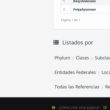
1
Dasycladaceae
2
Polyphysaceae
Página 1 de 1
Listados por
Phylum
Clases
Subcla
|
|
Entidades Federales
Loc
|
Todas las Referencias
Re
|
¿Cómo citar esta página?