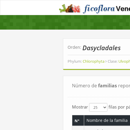
Dasycladales
Orden:
Phylum:
Chlorophyta
Clase:
Ulvop
Número de
familias
repor
Mostrar
filas por p
Nombre de la familia
N°